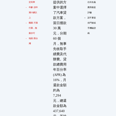
提供的方
定利率
任何名義
案中選擇
年齡:須年
費用都是
了汽車貸
滿18歲以
詐騙
款方案，
上
請不要提
當日撥款
職業:不限
供門號或
30 萬
行業，無
手機驗證
元，分期
業亦可
碼
60 個
地區:限台
月，無事
灣
先收取手
續費及代
辦費。貸
款總費用
年百分率
(APR) 為
16%，月
還款金額
約為
7,294
元，總還
款金額為
437,640