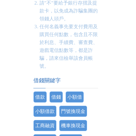
請"不"要給予銀行存摺及提
款卡，以免成為詐騙集團的
領錢人頭戶。
任何名義事先要支付費用及
購買任何點數，包含且不限
於利息、手續費、審查費、
遊戲電信點數等，都是詐
騙，請來信檢舉該會員帳
號。
借錢關鍵字
借款
借錢
小額借
小額借款
門號換現金
工商融資
機車換現金