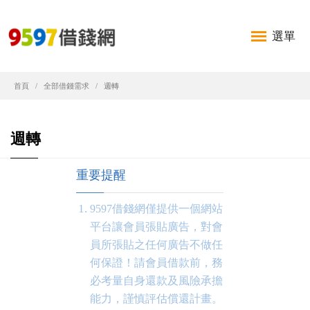
選單
首頁
全部借錢需求
週轉
週轉
重要提醒
9597借錢網僅提供一個網站
平台讓會員張貼廣告，對會
員所張貼之任何廣告不做任
何保證！請會員借款前，務
必考量自身還款及風險承擔
能力，謹慎評估償還計畫。