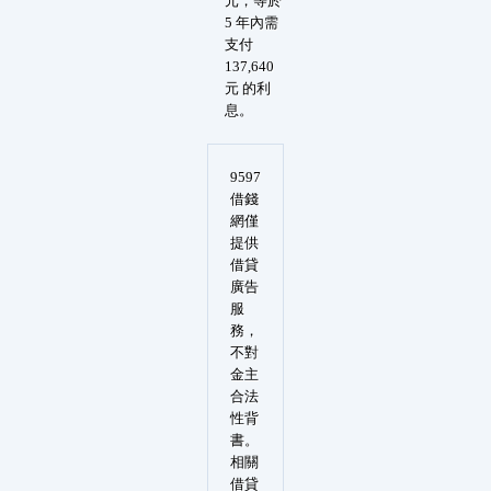
元，等於
5 年內需
支付
137,640
元 的利
息。
9597
借錢
網僅
提供
借貸
廣告
服
務，
不對
金主
合法
性背
書。
相關
借貸