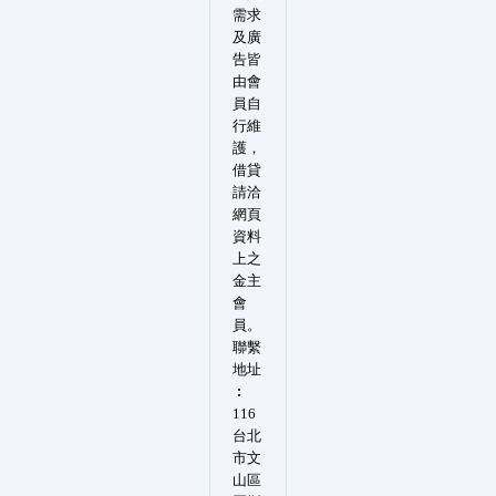
需求
及廣
告皆
由會
員自
行維
護，
借貸
請洽
網頁
資料
上之
金主
會
員。
聯繫
地址
︰
116
台北
市文
山區