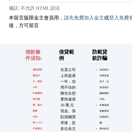
備註: 不允許 HTML 語法
本留言版限金主會員用，
請先免費加入金主
或
登入免費
後，方可留言
借款條
借貸範
防範貸
件須知:
例
款詐騙
在某公司
還款期限:
勿給銀行
上班超過
最短90
存摺及提
一年，信
天，最長
款卡，以
用不佳的
10年
免成為詐
陳先生想
申請費用:
騙集團的
要快速借
無手續
共犯。
30 萬 元
費、無代
各種儲值
現金。張
辦費
點數換現
貼借錢需
年利
金都是詐
求後，從
率:2~16%
騙
多位金主
不超過法
事先給付