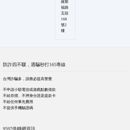
羅斯
福路
五段
168
號2
樓
防詐四不驟，遇騙秒打165專線
台灣詐騙多，請務必提高警覺
不申請小額電信或遊戲點數借款
不給存摺、不押身分證及提款卡
不給任何事先費用
不提供手機驗證碼
9597借錢網資訊