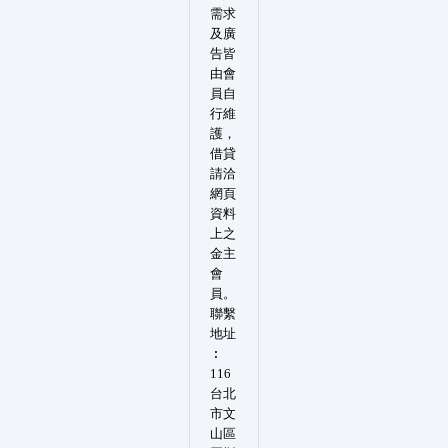
需求
及廣
告皆
由會
員自
行維
護，
借貸
請洽
網頁
資料
上之
金主
會
員。
聯繫
地址
︰
116
台北
市文
山區