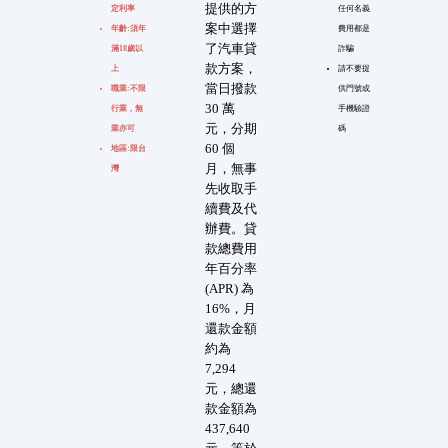
提供的方
定利率
任何名義
案中選擇
年齡:須年
費用都是
了汽車貸
滿18歲以
詐騙
款方案，
上
請不要提
當日撥款
職業:不限
供門號或
30 萬
行業，無
手機驗證
元，分期
業亦可
碼
60 個
地區:限台
月，無事
灣
先收取手
續費及代
辦費。貸
款總費用
年百分率
(APR) 為
16%，月
還款金額
約為
7,294
元，總還
款金額為
437,640