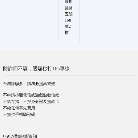
羅斯
福路
五段
168
號2
樓
防詐四不驟，遇騙秒打165專線
台灣詐騙多，請務必提高警覺
不申請小額電信或遊戲點數借款
不給存摺、不押身分證及提款卡
不給任何事先費用
不提供手機驗證碼
9597借錢網資訊