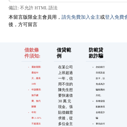
備註: 不允許 HTML 語法
本留言版限金主會員用，
請先免費加入金主
或
登入免費
後，方可留言
借款條
借貸範
防範貸
件須知:
例
款詐騙
在某公司
還款期限:
勿給銀行
上班超過
最短90
存摺及提
一年，信
天，最長
款卡，以
用不佳的
10年
免成為詐
陳先生想
申請費用:
騙集團的
要快速借
無手續
共犯。
30 萬 元
費、無代
各種儲值
現金。張
辦費
點數換現
貼借錢需
年利
金都是詐
求後，從
率:2~16%
騙
多位金主
不超過法
事先給付