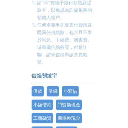
請"不"要給予銀行存摺及提
款卡，以免成為詐騙集團的
領錢人頭戶。
任何名義事先要支付費用及
購買任何點數，包含且不限
於利息、手續費、審查費、
遊戲電信點數等，都是詐
騙，請來信檢舉該會員帳
號。
借錢關鍵字
借款
借錢
小額借
小額借款
門號換現金
工商融資
機車換現金