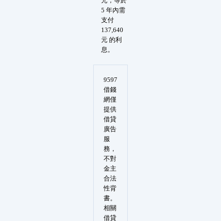
元，等於
5 年內需
支付
137,640
元 的利
息。
9597
借錢
網僅
提供
借貸
廣告
服
務，
不對
金主
合法
性背
書。
相關
借貸