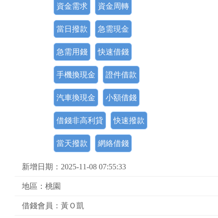
資金需求
資金周轉
當日撥款
急需現金
急需用錢
快速借錢
手機換現金
證件借款
汽車換現金
小額借錢
借錢非高利貸
快速撥款
當天撥款
網絡借錢
新增日期：2025-11-08 07:55:33
地區：桃園
借錢會員：黃Ｏ凱