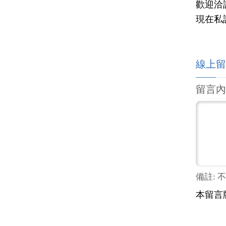
歡迎洽
現在私
線上留
留言內
備註: 
本留言