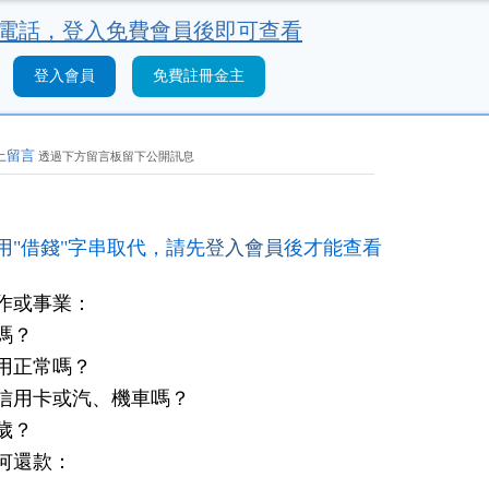
電話，
登入免費會員後即可查看
登入會員
免費註冊金主
上留言
透過下方留言板留下公開訊息
用"借錢"字串取代，請先
登入會員
後才能查看
作或事業：
嗎？
用正常嗎？
信用卡或汽、機車嗎？
歲？
何還款：