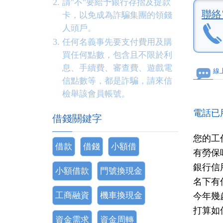
請"不"要給予銀行存摺及提款
聯絡
卡，以免成為詐騙集團的領錢
人頭戶。
任何名義事先要支付費用及購
買任何點數，包含且不限於利
息、手續費、審查費、遊戲電
線
信點數等，都是詐騙，請來信
檢舉該會員帳號。
電話已
借錢關鍵字
您的工
借款
借錢
小額借
有勞保
銀行信
小額借款
門號換現金
名下有
工商融資
機車換現金
今年幾
打算如
資金需求
資金周轉