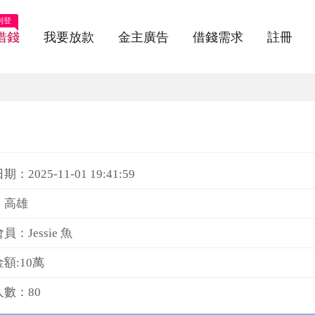
刊登
借錢
我要放款
金主廣告
借錢需求
註冊
：2025-11-01 19:41:59
：高雄
員：Jessie 魚
額:10萬
數：80