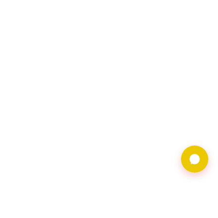
9597借錢網僅提供借
貸廣告服務，不對金