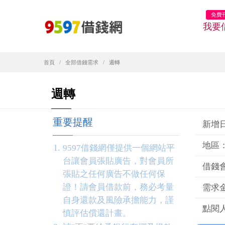
免費
我要
首頁
全部借錢需求
週轉
週轉
重要提醒
新增日期
地區
9597借錢網僅提供一個網站平
台讓會員張貼廣告，對會員所
借錢會
張貼之任何廣告不做任何保
證！請會員借款前，務必考量
需求金
自身還款及風險承擔能力，謹
點閱人
慎評估償還計畫。