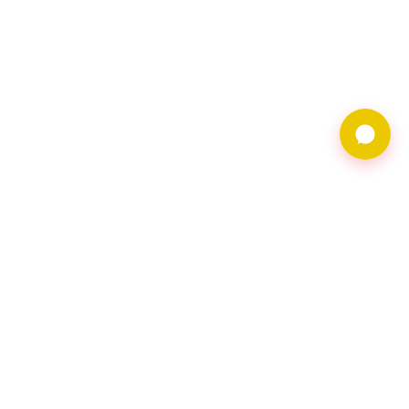
9597借錢網僅提供借
貸廣告服務，不對金
主合法性背書。相關
借貸需求及廣告皆由
會員自行維護，借貸
請洽網頁資料上之金
主會員。
聯繫地址︰116台北
市文山區羅斯福路五
段168號2樓