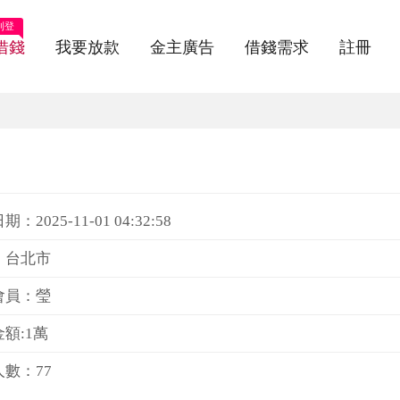
刊登
借錢
我要放款
金主廣告
借錢需求
註冊
：2025-11-01 04:32:58
：台北市
會員：瑩
額:1萬
數：77