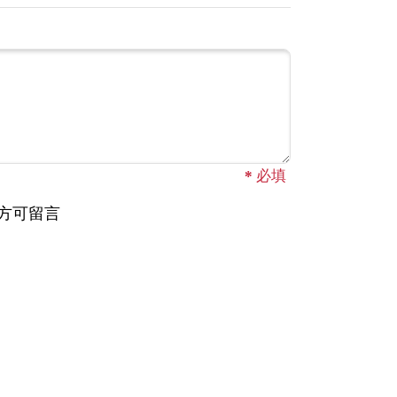
*
必填
方可留言