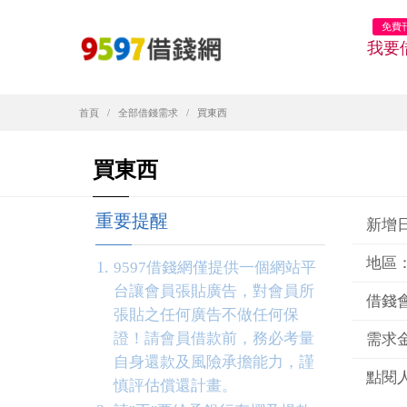
免費
我要
首頁
全部借錢需求
買東西
買東西
重要提醒
新增日期
地區
9597借錢網僅提供一個網站平
台讓會員張貼廣告，對會員所
借錢
張貼之任何廣告不做任何保
證！請會員借款前，務必考量
需求金
自身還款及風險承擔能力，謹
點閱人
慎評估償還計畫。