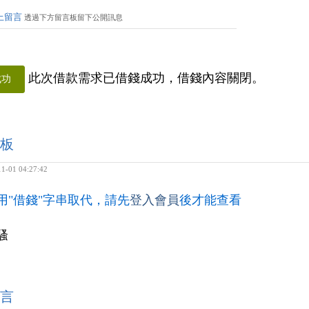
上留言
透過下方留言板留下公開訊息
此次借款需求已借錢成功，借錢內容關閉。
成功
板
1-01 04:27:42
用"借錢"字串取代，請先
登入會員
後才能查看
騷
言