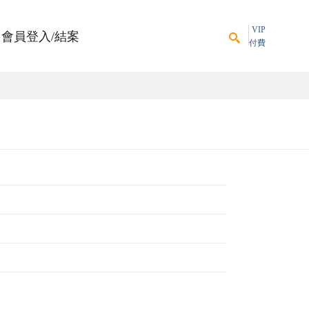
VIP
會員登入/結案
付費