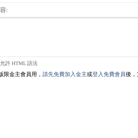
容:
不允許 HTML 語法
版限金主會員用，
請先免費加入金主
或
登入免費會員
後，