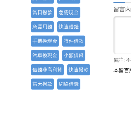
留言內
當日撥款
急需現金
急需用錢
快速借錢
手機換現金
證件借款
汽車換現金
小額借錢
備註: 
借錢非高利貸
快速撥款
本留言
當天撥款
網絡借錢