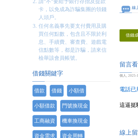
請"不"要給予銀行存摺及提款
線
卡，以免成為詐騙集團的領錢
人頭戶。
任何名義事先要支付費用及購
買任何點數，包含且不限於利
借錢
息、手續費、審查費、遊戲電
信點數等，都是詐騙，請來信
檢舉該會員帳號。
留言看
借錢關鍵字
個人
,
2025-1
電話已
借款
借錢
小額借
這逼挺
小額借款
門號換現金
工商融資
機車換現金
線上留
資金需求
資金周轉