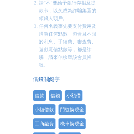
請"不"要給予銀行存摺及提
款卡，以免成為詐騙集團的
領錢人頭戶。
任何名義事先要支付費用及
購買任何點數，包含且不限
於利息、手續費、審查費、
遊戲電信點數等，都是詐
騙，請來信檢舉該會員帳
號。
借錢關鍵字
借款
借錢
小額借
小額借款
門號換現金
工商融資
機車換現金