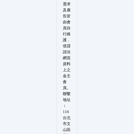
需求
及廣
告皆
由會
員自
行維
護，
借貸
請洽
網頁
資料
上之
金主
會
員。
聯繫
地址
︰
116
台北
市文
山區