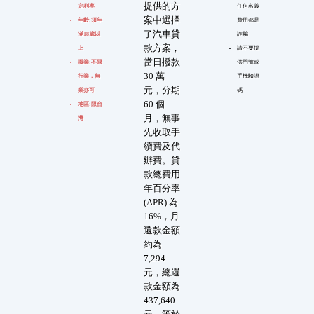
提供的方
定利率
任何名義
案中選擇
年齡:須年
費用都是
了汽車貸
滿18歲以
詐騙
款方案，
上
請不要提
當日撥款
職業:不限
供門號或
30 萬
行業，無
手機驗證
元，分期
業亦可
碼
60 個
地區:限台
月，無事
灣
先收取手
續費及代
辦費。貸
款總費用
年百分率
(APR) 為
16%，月
還款金額
約為
7,294
元，總還
款金額為
437,640