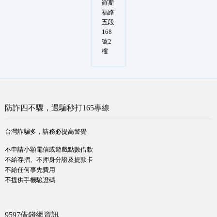
羅斯
福路
五段
168
號2
樓
防詐四不驟，遇騙秒打165專線
台灣詐騙多，請務必提高警覺
不申請小額電信或遊戲點數借款
不給存摺、不押身分證及提款卡
不給任何事先費用
不提供手機驗證碼
9597借錢網資訊