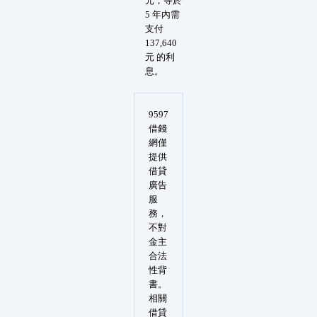
元，等於
5 年內需
支付
137,640
元 的利
息。
9597
借錢
網僅
提供
借貸
廣告
服
務，
不對
金主
合法
性背
書。
相關
借貸