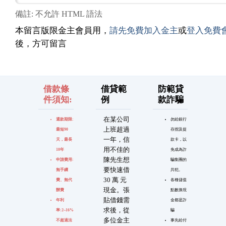
備註: 不允許 HTML 語法
本留言版限金主會員用，
請先免費加入金主
或
登入免費
後，方可留言
借款條
借貸範
防範貸
件須知:
例
款詐騙
在某公司
還款期限:
勿給銀行
上班超過
最短90
存摺及提
一年，信
天，最長
款卡，以
用不佳的
10年
免成為詐
陳先生想
申請費用:
騙集團的
要快速借
無手續
共犯。
30 萬 元
費、無代
各種儲值
現金。張
辦費
點數換現
貼借錢需
年利
金都是詐
求後，從
率:2~16%
騙
多位金主
不超過法
事先給付