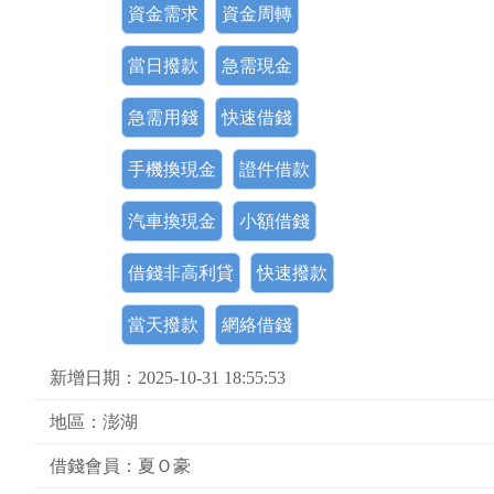
資金需求
資金周轉
當日撥款
急需現金
急需用錢
快速借錢
手機換現金
證件借款
汽車換現金
小額借錢
借錢非高利貸
快速撥款
當天撥款
網絡借錢
新增日期：2025-10-31 18:55:53
地區：澎湖
借錢會員：夏Ｏ豪