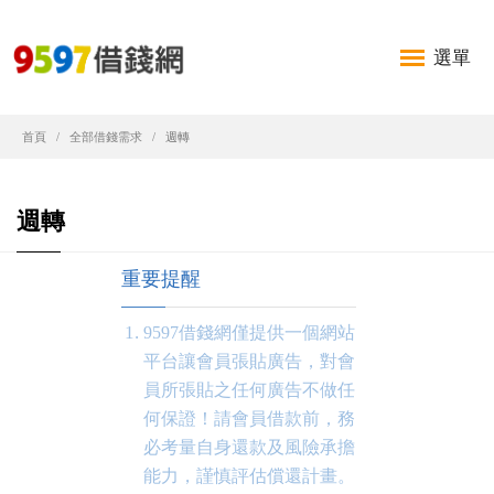
選單
首頁
全部借錢需求
週轉
週轉
重要提醒
9597借錢網僅提供一個網站
平台讓會員張貼廣告，對會
員所張貼之任何廣告不做任
何保證！請會員借款前，務
必考量自身還款及風險承擔
能力，謹慎評估償還計畫。