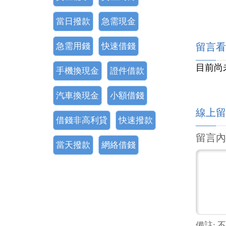
當日撥款
急需現金
急需用錢
快速借錢
留言看
目前尚
手機換現金
證件借款
汽車換現金
小額借錢
線上留
借錢非高利貸
快速撥款
留言內
當天撥款
網絡借錢
備註: 