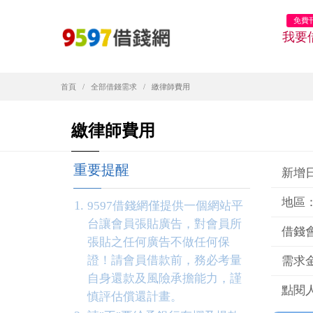
免費
我要
首頁
全部借錢需求
繳律師費用
繳律師費用
重要提醒
新增日期
地區
9597借錢網僅提供一個網站平
台讓會員張貼廣告，對會員所
借錢
張貼之任何廣告不做任何保
證！請會員借款前，務必考量
需求金
自身還款及風險承擔能力，謹
點閱人
慎評估償還計畫。