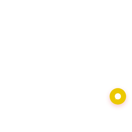
9597借錢網僅提供借
貸廣告服務，不對金