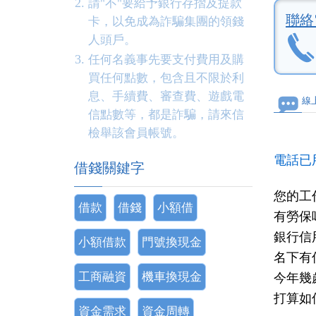
請"不"要給予銀行存摺及提款
聯絡
卡，以免成為詐騙集團的領錢
人頭戶。
任何名義事先要支付費用及購
買任何點數，包含且不限於利
息、手續費、審查費、遊戲電
線
信點數等，都是詐騙，請來信
檢舉該會員帳號。
電話已
借錢關鍵字
您的工
借款
借錢
小額借
有勞保
銀行信
小額借款
門號換現金
名下有
工商融資
機車換現金
今年幾
打算如
資金需求
資金周轉