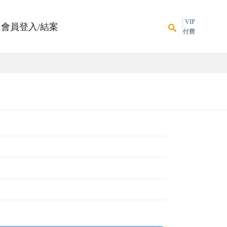
VIP
會員登入/結案
付費