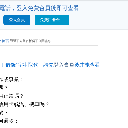
電話，
登入免費會員後即可查看
登入會員
免費註冊金主
上留言
透過下方留言板留下公開訊息
用"借錢"字串取代，請先
登入會員
後才能查看
作或事業：
嗎？
用正常嗎？
信用卡或汽、機車嗎？
歲？
何還款：