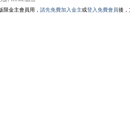
版限金主會員用，
請先免費加入金主
或
登入免費會員
後，