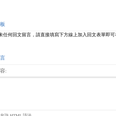
板
未任何回文留言，請直接填寫下方線上加入回文表單即可
言
容:
不允許 HTML 語法