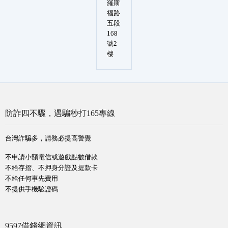
羅斯
福路
五段
168
號2
樓
防詐四不驟，遇騙秒打165專線
台灣詐騙多，請務必提高警覺
不申請小額電信或遊戲點數借款
不給存摺、不押身分證及提款卡
不給任何事先費用
不提供手機驗證碼
9597借錢網資訊