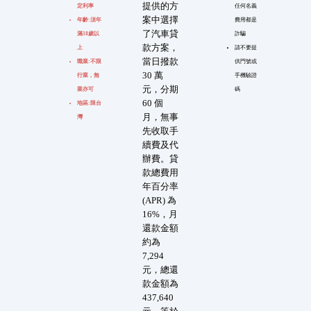
提供的方
定利率
任何名義
案中選擇
年齡:須年
費用都是
了汽車貸
滿18歲以
詐騙
款方案，
上
請不要提
當日撥款
職業:不限
供門號或
30 萬
行業，無
手機驗證
元，分期
業亦可
碼
60 個
地區:限台
月，無事
灣
先收取手
續費及代
辦費。貸
款總費用
年百分率
(APR) 為
16%，月
還款金額
約為
7,294
元，總還
款金額為
437,640