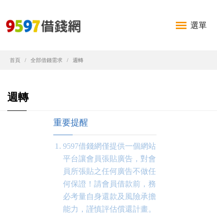
選單
首頁
全部借錢需求
週轉
週轉
重要提醒
9597借錢網僅提供一個網站
平台讓會員張貼廣告，對會
員所張貼之任何廣告不做任
何保證！請會員借款前，務
必考量自身還款及風險承擔
能力，謹慎評估償還計畫。