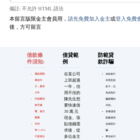
備註: 不允許 HTML 語法
本留言版限金主會員用，
請先免費加入金主
或
登入免費
後，方可留言
借款條
借貸範
防範貸
件須知:
例
款詐騙
在某公司
還款期限:
勿給銀行
上班超過
最短90
存摺及提
一年，信
天，最長
款卡，以
用不佳的
10年
免成為詐
陳先生想
申請費用:
騙集團的
要快速借
無手續
共犯。
30 萬 元
費、無代
各種儲值
現金。張
辦費
點數換現
貼借錢需
年利
金都是詐
求後，從
率:2~16%
騙
多位金主
不超過法
事先給付