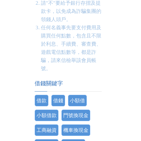
請"不"要給予銀行存摺及提
款卡，以免成為詐騙集團的
領錢人頭戶。
任何名義事先要支付費用及
購買任何點數，包含且不限
於利息、手續費、審查費、
遊戲電信點數等，都是詐
騙，請來信檢舉該會員帳
號。
借錢關鍵字
借款
借錢
小額借
小額借款
門號換現金
工商融資
機車換現金