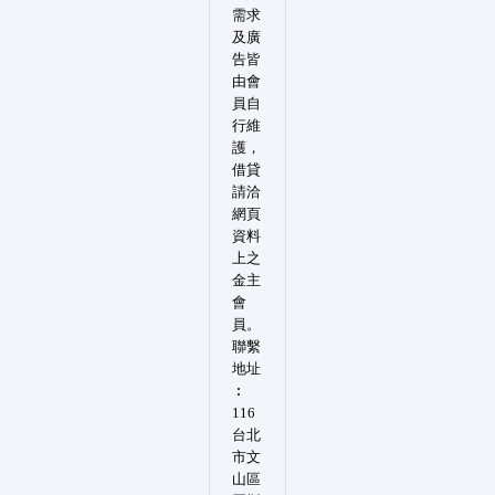
需求
及廣
告皆
由會
員自
行維
護，
借貸
請洽
網頁
資料
上之
金主
會
員。
聯繫
地址
︰
116
台北
市文
山區