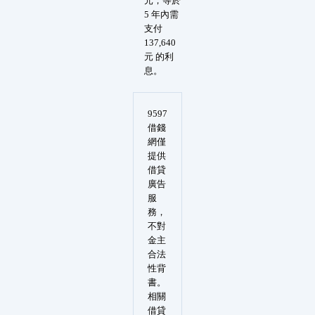
元，等於
5 年內需
支付
137,640
元 的利
息。
9597
借錢
網僅
提供
借貸
廣告
服
務，
不對
金主
合法
性背
書。
相關
借貸