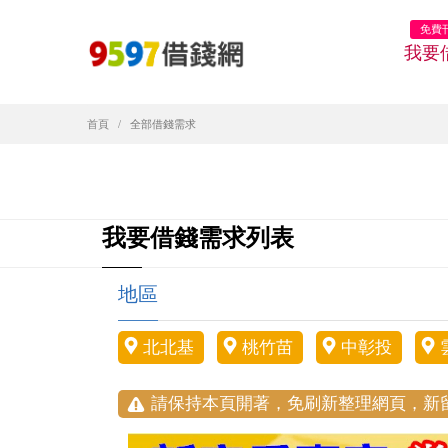
免費
我要
首頁
全部借錢需求
我要借錢需求列表
地區
北北基
桃竹苗
中彰投
請保持本頁開著，免刷新整理網頁，新