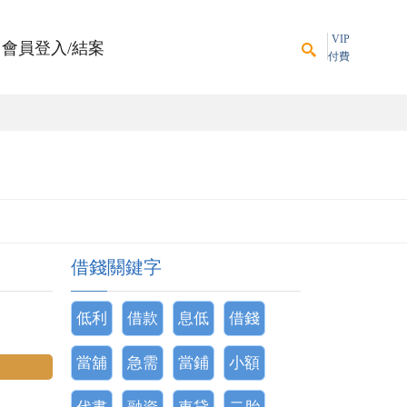
VIP
會員登入/結案
付費
借錢關鍵字
低利
借款
息低
借錢
當舖
急需
當鋪
小額