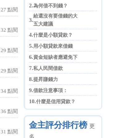
2.
為何借不到錢？
27 點閱
給還沒有要借錢的大大們
3.
五大建議
32 點閱
4.
什麼是小額貸款？
5.
用小額貸款來借錢
29 點閱
6.
資金短缺者應避免下列四點
7.
私人民間借款
29 點閱
8.
提昇賺錢力
9.
借款注意事項：
34 點閱
10.
什麼是信用貸款？
36 點閱
金主評分排行榜
更
31 點閱
多..