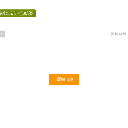
借錢成功/已結案
資料 41 到 5
開始借錢