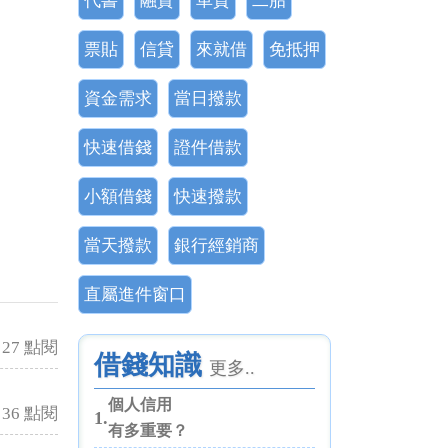
代書
融資
車貸
二胎
票貼
信貸
來就借
免抵押
資金需求
當日撥款
快速借錢
證件借款
小額借錢
快速撥款
當天撥款
銀行經銷商
直屬進件窗口
27 點閱
借錢知識
更多..
個人信用
36 點閱
1.
有多重要？