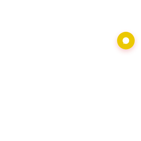
9597借錢網僅提供借
貸廣告服務，不對金
主合法性背書。相關
借貸需求及廣告皆由
會員自行維護，借貸
請洽網頁資料上之金
主會員。
聯繫地址︰116台北
市文山區羅斯福路五
段168號2樓