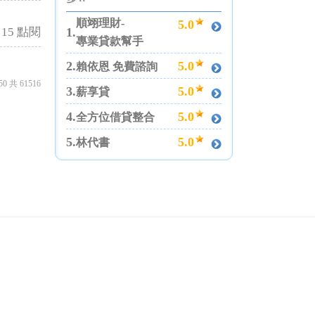
順翊理財-
5.0
1.
15 點閱
專業貸款幫手
5.0
2.
賴依恩 免費諮詢
0 共 61516
5.0
3.
薪享貸
5.0
4.
全方位借貸整合
5.0
5.
林代書