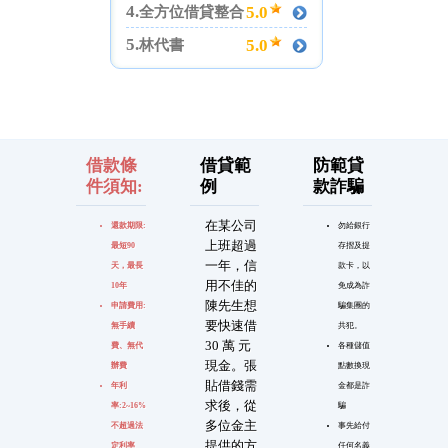
4.
5.0
全方位借貸整合
5.
5.0
林代書
借款條
借貸範
防範貸
件須知:
例
款詐騙
在某公司
還款期限:
勿給銀行
上班超過
最短90
存摺及提
一年，信
天，最長
款卡，以
用不佳的
10年
免成為詐
陳先生想
申請費用:
騙集團的
要快速借
無手續
共犯。
30 萬 元
費、無代
各種儲值
現金。張
辦費
點數換現
貼借錢需
年利
金都是詐
求後，從
率:2~16%
騙
多位金主
不超過法
事先給付
提供的方
定利率
任何名義