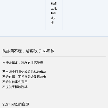
福路
五段
168
號2
樓
防詐四不驟，遇騙秒打165專線
台灣詐騙多，請務必提高警覺
不申請小額電信或遊戲點數借款
不給存摺、不押身分證及提款卡
不給任何事先費用
不提供手機驗證碼
9597借錢網資訊