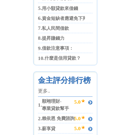
5.
用小額貸款來借錢
6.
資金短缺者應避免下列四點
7.
私人民間借款
8.
提昇賺錢力
9.
借款注意事項：
10.
什麼是信用貸款？
金主評分排行榜
更多..
順翊理財-
5.0
1.
專業貸款幫手
2.
5.0
賴依恩 免費諮詢
3.
5.0
薪享貸