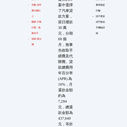
案中選擇
年齡:須年
費用都是
了汽車貸
滿18歲以
詐騙
款方案，
上
請不要提
當日撥款
職業:不限
供門號或
30 萬
行業，無
手機驗證
元，分期
業亦可
碼
60 個
地區:限台
月，無事
灣
先收取手
續費及代
辦費。貸
款總費用
年百分率
(APR) 為
16%，月
還款金額
約為
7,294
元，總還
款金額為
437,640
元，等於