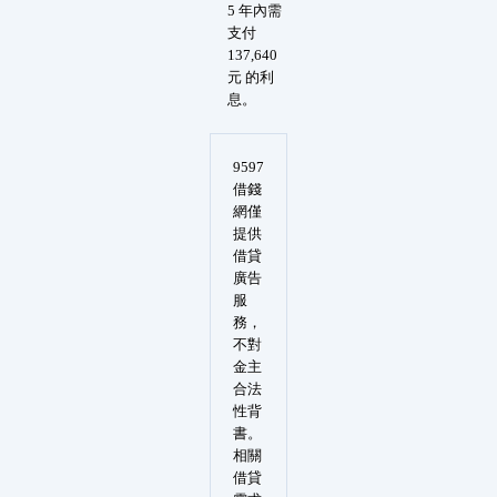
5 年內需
支付
137,640
元 的利
息。
9597
借錢
網僅
提供
借貸
廣告
服
務，
不對
金主
合法
性背
書。
相關
借貸