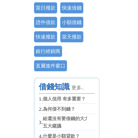
當日撥款
快速借錢
證件借款
小額借錢
快速撥款
當天撥款
銀行經銷商
直屬進件窗口
借錢知識
更多..
1.
個人信用 有多重要？
2.
為何借不到錢？
給還沒有要借錢的大大們
3.
五大建議
4.
什麼是小額貸款？