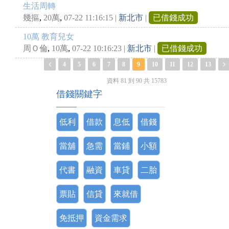
生活周轉
,
,
幾摳
20萬
07-22 11:16:15
|
新北市
|
已借錢成功
10萬 教育兒女
,
,
周Ｏ倫
10萬
07-22 10:16:23
|
新北市
|
已借錢成功
4
5
6
7
8
9
10
11
12
13
資料 81 到 90 共 15783
借錢關鍵字
低利
借款
息低
借錢
當舖
急需
當鋪
小額
代書
融資
車貸
二胎
票貼
信貸
來就借
免抵押
資金需求