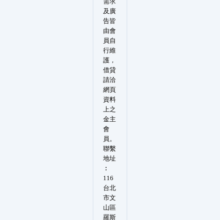
需求
及廣
告皆
由會
員自
行維
護，
借貸
請洽
網頁
資料
上之
金主
會
員。
聯繫
地址
︰
116
台北
市文
山區
羅斯