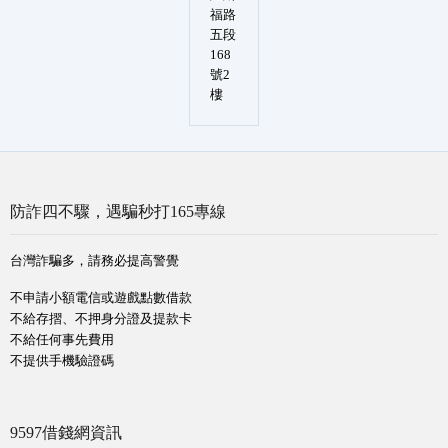
福路
五段
168
號2
樓
防詐四不驟，遇騙秒打165專線
台灣詐騙多，請務必提高警覺
不申請小額電信或遊戲點數借款
不給存摺、不押身分證及提款卡
不給任何事先費用
不提供手機驗證碼
9597借錢網資訊