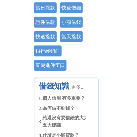
當日撥款
快速借錢
證件借款
小額借錢
快速撥款
當天撥款
銀行經銷商
直屬進件窗口
借錢知識
更多..
1.
個人信用 有多重要？
2.
為何借不到錢？
給還沒有要借錢的大大們
3.
五大建議
4.
什麼是小額貸款？