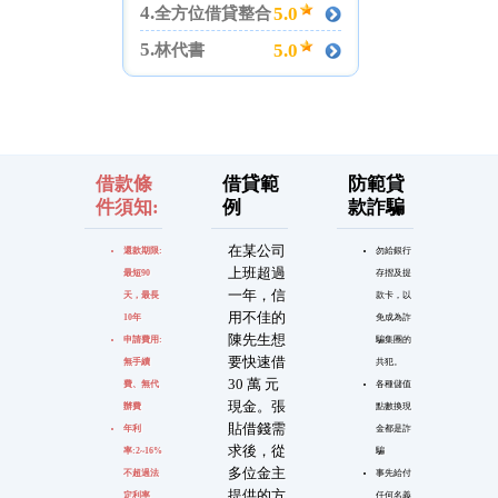
4.
5.0
全方位借貸整合
5.
5.0
林代書
借款條
借貸範
防範貸
件須知:
例
款詐騙
在某公司
還款期限:
勿給銀行
上班超過
最短90
存摺及提
一年，信
天，最長
款卡，以
用不佳的
10年
免成為詐
陳先生想
申請費用:
騙集團的
要快速借
無手續
共犯。
30 萬 元
費、無代
各種儲值
現金。張
辦費
點數換現
貼借錢需
年利
金都是詐
求後，從
率:2~16%
騙
多位金主
不超過法
事先給付
提供的方
定利率
任何名義