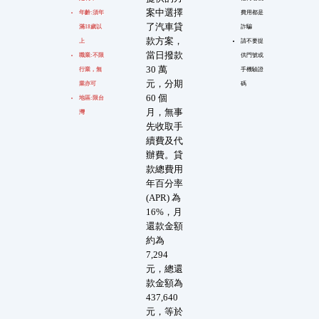
案中選擇
年齡:須年
費用都是
了汽車貸
滿18歲以
詐騙
款方案，
上
請不要提
當日撥款
職業:不限
供門號或
30 萬
行業，無
手機驗證
元，分期
業亦可
碼
60 個
地區:限台
月，無事
灣
先收取手
續費及代
辦費。貸
款總費用
年百分率
(APR) 為
16%，月
還款金額
約為
7,294
元，總還
款金額為
437,640
元，等於