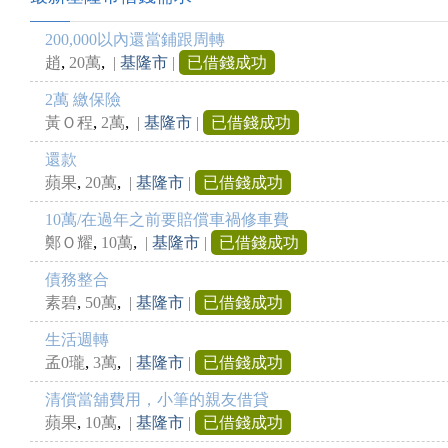
200,000以內還當鋪跟周轉
,
,
趙
20萬
|
基隆市
|
已借錢成功
2萬 繳保險
,
,
黃Ｏ程
2萬
|
基隆市
|
已借錢成功
還款
,
,
蘋果
20萬
|
基隆市
|
已借錢成功
10萬/在過年之前要賠償車禍修車費
,
,
鄭Ｏ耀
10萬
|
基隆市
|
已借錢成功
債務整合
,
,
素碧
50萬
|
基隆市
|
已借錢成功
生活週轉
,
,
孟0瓏
3萬
|
基隆市
|
已借錢成功
清償當舖費用，小筆的親友借貸
,
,
蘋果
10萬
|
基隆市
|
已借錢成功