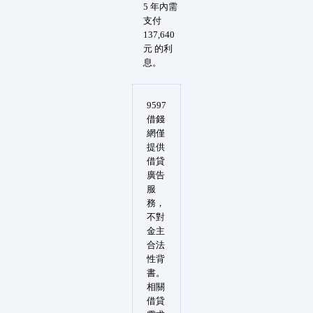
5 年內需
支付
137,640
元 的利
息。
9597
借錢
網僅
提供
借貸
廣告
服
務，
不對
金主
合法
性背
書。
相關
借貸