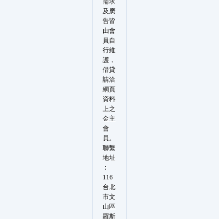
需求
及廣
告皆
由會
員自
行維
護，
借貸
請洽
網頁
資料
上之
金主
會
員。
聯繫
地址
︰
116
台北
市文
山區
羅斯