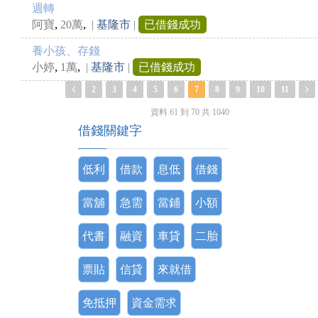
週轉
,
,
阿寶
20萬
|
基隆市
|
已借錢成功
養小孩、存錢
,
,
小婷
1萬
|
基隆市
|
已借錢成功
2
3
4
5
6
7
8
9
10
11
資料 61 到 70 共 1040
借錢關鍵字
低利
借款
息低
借錢
當舖
急需
當鋪
小額
代書
融資
車貸
二胎
票貼
信貸
來就借
免抵押
資金需求