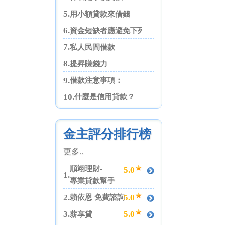
5.
用小額貸款來借錢
6.
資金短缺者應避免下列四點
7.
私人民間借款
8.
提昇賺錢力
9.
借款注意事項：
10.
什麼是信用貸款？
金主評分排行榜
更多..
順翊理財-
5.0
1.
專業貸款幫手
2.
5.0
賴依恩 免費諮詢
3.
5.0
薪享貸