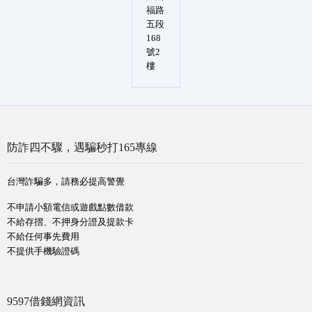
福路
五段
168
號2
樓
防詐四不驟，遇騙秒打165專線
台灣詐騙多，請務必提高警覺
不申請小額電信或遊戲點數借款
不給存摺、不押身分證及提款卡
不給任何事先費用
不提供手機驗證碼
9597借錢網資訊