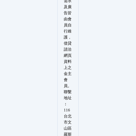
需求
及廣
告皆
由會
員自
行維
護，
借貸
請洽
網頁
資料
上之
金主
會
員。
聯繫
地址
︰
116
台北
市文
山區
羅斯