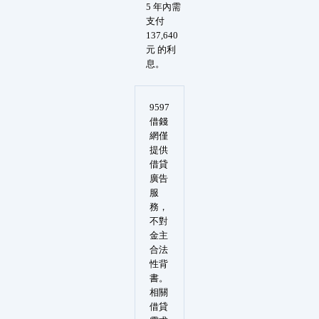
5 年內需
支付
137,640
元 的利
息。
9597
借錢
網僅
提供
借貸
廣告
服
務，
不對
金主
合法
性背
書。
相關
借貸