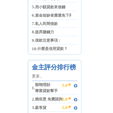
5.
用小額貸款來借錢
6.
資金短缺者應避免下列四點
7.
私人民間借款
8.
提昇賺錢力
9.
借款注意事項：
10.
什麼是信用貸款？
金主評分排行榜
更多..
順翊理財-
5.0
1.
專業貸款幫手
2.
5.0
賴依恩 免費諮詢
3.
5.0
薪享貸