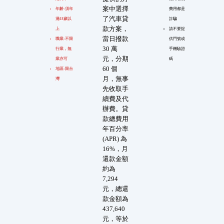
案中選擇
年齡:須年
費用都是
了汽車貸
滿18歲以
詐騙
款方案，
上
請不要提
當日撥款
職業:不限
供門號或
30 萬
行業，無
手機驗證
元，分期
業亦可
碼
60 個
地區:限台
月，無事
灣
先收取手
續費及代
辦費。貸
款總費用
年百分率
(APR) 為
16%，月
還款金額
約為
7,294
元，總還
款金額為
437,640
元，等於