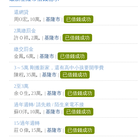
還網貸
,
,
周O宏
10萬
|
基隆市
|
已借錢成功
2萬繳罰金
,
,
許Ｏ祥
2萬
|
基隆市
|
已借錢成功
繳交罰金
,
,
金鳳
6萬
|
基隆市
|
已借錢成功
3～5萬 剛搬新家，還有高中小孩要開學費
,
,
陳程
35萬
|
基隆市
|
已借錢成功
2至3萬
,
,
余Ｏ生
23萬
|
基隆市
|
已借錢成功
過年週轉/ 請先賴 / 陌生來電不接
,
,
蘇O洋
10萬
|
基隆市
|
已借錢成功
15/過年週轉
,
,
莊Ｏ偉
15萬
|
基隆市
|
已借錢成功