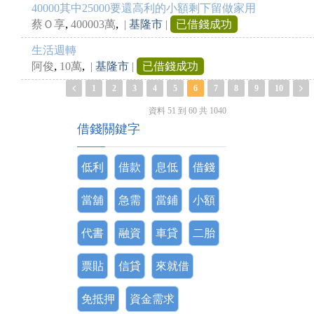
40000其中25000要還高利的小額剩下留做家用
,
,
蔡Ｏ享
400003萬
|
基隆市
|
已借錢成功
生活週轉
,
,
阿俊
10萬
|
基隆市
|
已借錢成功
1
2
3
4
5
6
7
8
9
10
資料 51 到 60 共 1040
借錢關鍵字
低利
借款
息低
借錢
當舖
急需
當鋪
小額
代書
融資
車貸
二胎
票貼
信貸
來就借
免抵押
資金需求