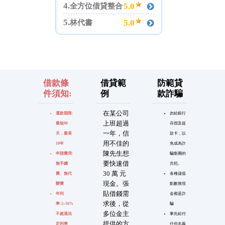
4.
5.0
全方位借貸整合
5.
5.0
林代書
借款條
借貸範
防範貸
件須知:
例
款詐騙
在某公司
還款期限:
勿給銀行
上班超過
最短90
存摺及提
一年，信
天，最長
款卡，以
用不佳的
10年
免成為詐
陳先生想
申請費用:
騙集團的
要快速借
無手續
共犯。
30 萬 元
費、無代
各種儲值
現金。張
辦費
點數換現
貼借錢需
年利
金都是詐
求後，從
率:2~16%
騙
多位金主
不超過法
事先給付
提供的方
定利率
任何名義