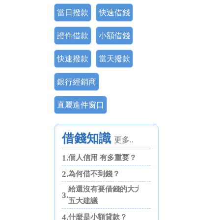
當日撥款
快速借錢
證件借款
小額借錢
快速撥款
當天撥款
銀行經銷商
直屬進件窗口
借錢知識
更多..
1.
個人信用 有多重要？
2.
為何借不到錢？
給還沒有要借錢的大大們
3.
五大建議
4.
什麼是小額貸款？