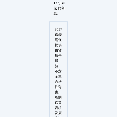
137,640
元 的利
息。
9597
借錢
網僅
提供
借貸
廣告
服
務，
不對
金主
合法
性背
書。
相關
借貸
需求
及廣