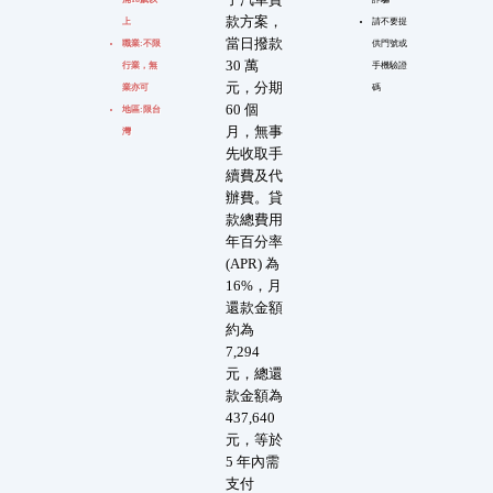
款方案，
上
請不要提
當日撥款
職業:不限
供門號或
30 萬
行業，無
手機驗證
元，分期
業亦可
碼
60 個
地區:限台
月，無事
灣
先收取手
續費及代
辦費。貸
款總費用
年百分率
(APR) 為
16%，月
還款金額
約為
7,294
元，總還
款金額為
437,640
元，等於
5 年內需
支付