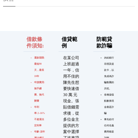
借款條
借貸範
防範貸
件須知:
例
款詐騙
在某公司
還款期限:
勿給銀行
上班超過
最短90
存摺及提
一年，信
天，最長
款卡，以
用不佳的
10年
免成為詐
陳先生想
申請費用:
騙集團的
要快速借
無手續
共犯。
30 萬 元
費、無代
各種儲值
現金。張
辦費
點數換現
貼借錢需
年利
金都是詐
求後，從
率:2~16%
騙
多位金主
不超過法
事先給付
提供的方
定利率
任何名義
案中選擇
年齡:須年
費用都是
了汽車貸
滿18歲以
詐騙