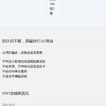
168
號2
樓
防詐四不驟，遇騙秒打165專線
台灣詐騙多，請務必提高警覺
不申請小額電信或遊戲點數借款
不給存摺、不押身分證及提款卡
不給任何事先費用
不提供手機驗證碼
9597借錢網資訊
關於我們