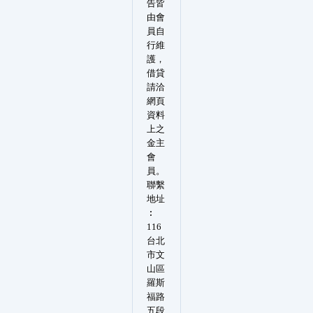
告皆
由會
員自
行維
護，
借貸
請洽
網頁
資料
上之
金主
會
員。
聯繫
地址
︰
116
台北
市文
山區
羅斯
福路
五段