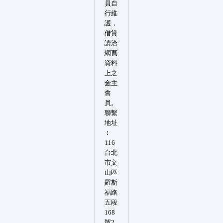
員自
行維
護，
借貸
請洽
網頁
資料
上之
金主
會
員。
聯繫
地址
︰
116
台北
市文
山區
羅斯
福路
五段
168
號2