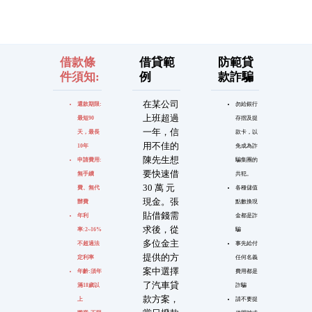
借款條
借貸範
防範貸
件須知:
例
款詐騙
在某公司
還款期限:
勿給銀行
上班超過
最短90
存摺及提
一年，信
天，最長
款卡，以
用不佳的
10年
免成為詐
陳先生想
申請費用:
騙集團的
要快速借
無手續
共犯。
30 萬 元
費、無代
各種儲值
現金。張
辦費
點數換現
貼借錢需
年利
金都是詐
求後，從
率:2~16%
騙
多位金主
不超過法
事先給付
提供的方
定利率
任何名義
案中選擇
年齡:須年
費用都是
了汽車貸
滿18歲以
詐騙
款方案，
上
請不要提