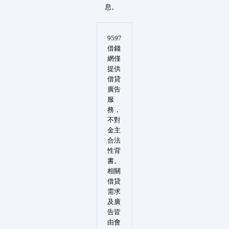
息。
9597
借錢
網僅
提供
借貸
廣告
服
務，
不對
金主
合法
性背
書。
相關
借貸
需求
及廣
告皆
由會