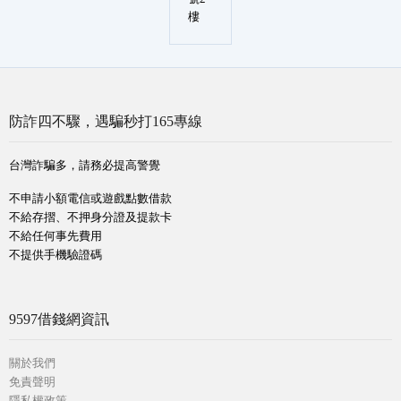
樓
防詐四不驟，遇騙秒打165專線
台灣詐騙多，請務必提高警覺
不申請小額電信或遊戲點數借款
不給存摺、不押身分證及提款卡
不給任何事先費用
不提供手機驗證碼
9597借錢網資訊
關於我們
免責聲明
隱私權政策