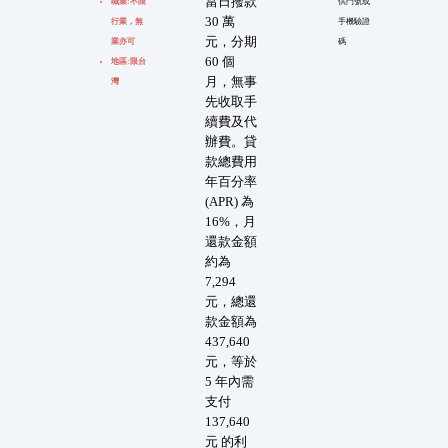
當日撥款
職業:不限
供門號或
30 萬
行業，無
手機驗證
元，分期
業亦可
碼
60 個
地區:限台
月，無事
灣
先收取手
續費及代
辦費。貸
款總費用
年百分率
(APR) 為
16%，月
還款金額
約為
7,294
元，總還
款金額為
437,640
元，等於
5 年內需
支付
137,640
元 的利