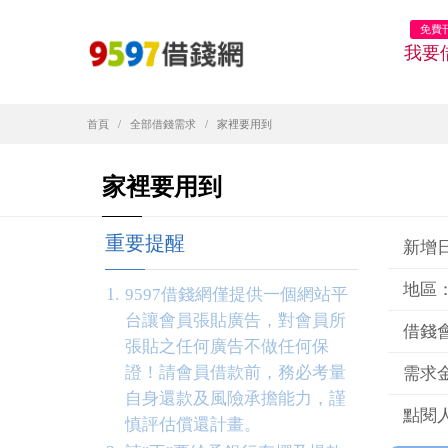
免費
我要
首頁
全部借錢需求
家裡要用到
家裡要用到
重要提醒
新增日期
地區
9597借錢網僅提供一個網站平
台讓會員張貼廣告，對會員所
借錢
張貼之任何廣告不做任何保
證！請會員借款前，務必考量
需求金
自身還款及風險承擔能力，謹
點閱人
慎評估償還計畫。