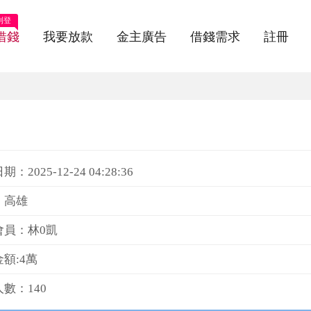
刊登
借錢
我要放款
金主廣告
借錢需求
註冊
：2025-12-24 04:28:36
：高雄
會員：林0凱
額:4萬
數：140