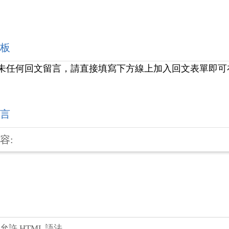
板
未任何回文留言，請直接填寫下方線上加入回文表單即可
言
容:
不允許 HTML 語法