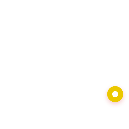
9597借錢網僅提供借
貸廣告服務，不對金