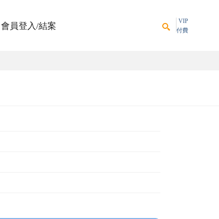
VIP
會員登入/結案
付費