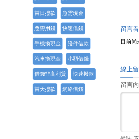
當日撥款
急需現金
急需用錢
快速借錢
留言看
目前尚
手機換現金
證件借款
汽車換現金
小額借錢
線上留
借錢非高利貸
快速撥款
留言內
當天撥款
網絡借錢
備註: 