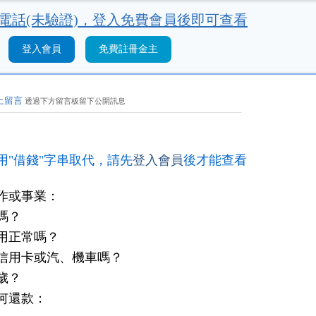
電話(未驗證)，
登入免費會員後即可查看
登入會員
免費註冊金主
上留言
透過下方留言板留下公開訊息
用"借錢"字串取代，請先
登入會員
後才能查看
作或事業：
嗎？
用正常嗎？
信用卡或汽、機車嗎？
歲？
何還款：