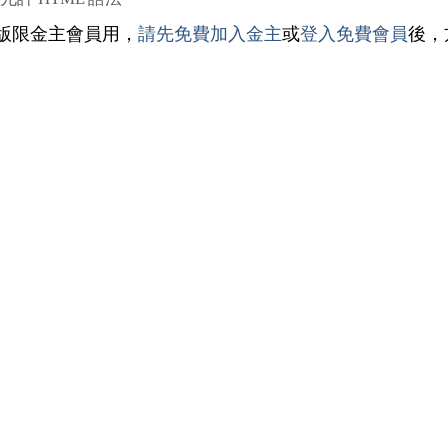
版限金主會員用，
請先免費加入金主
或
登入免費會員
後，