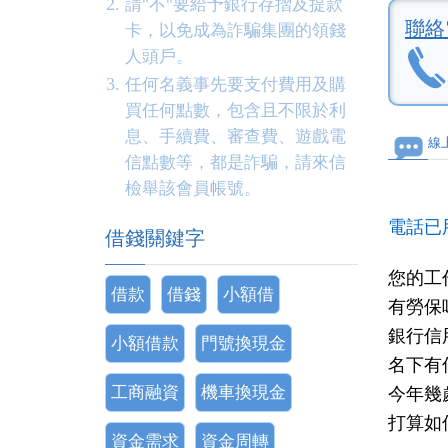
請"不"要給予銀行存摺及提款
聯絡
卡，以免成為詐騙集團的領錢
人頭戶。
任何名義事先要支付費用及購
買任何點數，包含且不限於利
息、手續費、審查費、遊戲電
線
信點數等，都是詐騙，請來信
檢舉該會員帳號。
電話已
借錢關鍵字
您的工
借款
借錢
小額借
有勞保
銀行信
小額借款
門號換現金
名下有
工商融資
機車換現金
今年幾
打算如
資金需求
資金周轉