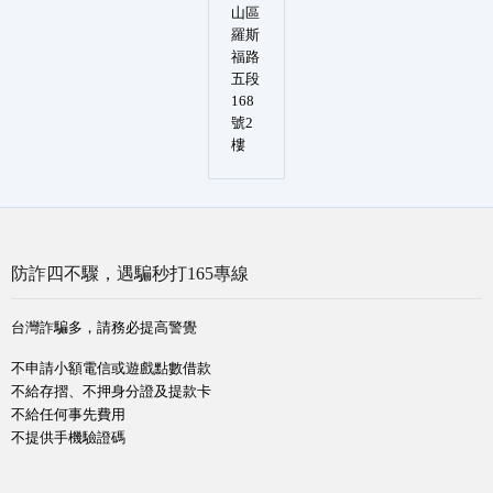
山區
羅斯
福路
五段
168
號2
樓
防詐四不驟，遇騙秒打165專線
台灣詐騙多，請務必提高警覺
不申請小額電信或遊戲點數借款
不給存摺、不押身分證及提款卡
不給任何事先費用
不提供手機驗證碼