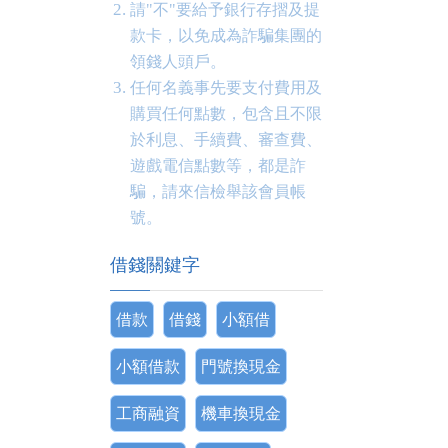
請"不"要給予銀行存摺及提
款卡，以免成為詐騙集團的
領錢人頭戶。
任何名義事先要支付費用及
購買任何點數，包含且不限
於利息、手續費、審查費、
遊戲電信點數等，都是詐
騙，請來信檢舉該會員帳
號。
借錢關鍵字
借款
借錢
小額借
小額借款
門號換現金
工商融資
機車換現金