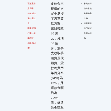
多位金主
不超過法
事先給付
提供的方
定利率
任何名義
案中選擇
年齡:須年
費用都是
了汽車貸
滿18歲以
詐騙
款方案，
上
請不要提
當日撥款
職業:不限
供門號或
30 萬
行業，無
手機驗證
元，分期
業亦可
碼
60 個
地區:限台
月，無事
灣
先收取手
續費及代
辦費。貸
款總費用
年百分率
(APR) 為
16%，月
還款金額
約為
7,294
元，總還
款金額為