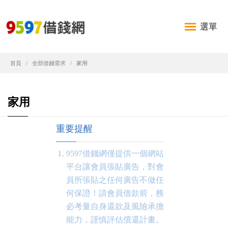
選單
首頁
全部借錢需求
家用
家用
重要提醒
9597借錢網僅提供一個網站
平台讓會員張貼廣告，對會
員所張貼之任何廣告不做任
何保證！請會員借款前，務
必考量自身還款及風險承擔
能力，謹慎評估償還計畫。