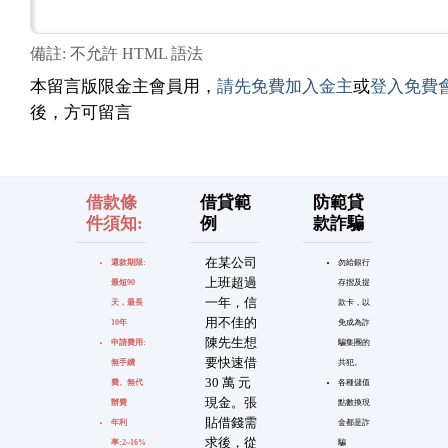
備註: 不允許 HTML 語法
本留言版限金主會員用，
請先免費加入金主
或
登入免費
後，方可留言
借款條
借貸範
防範貸
件須知:
例
款詐騙
在某公司
還款期限:
勿給銀行
上班超過
最短90
存摺及提
一年，信
天，最長
款卡，以
用不佳的
10年
免成為詐
陳先生想
申請費用:
騙集團的
要快速借
無手續
共犯。
30 萬 元
費、無代
各種儲值
現金。張
辦費
點數換現
貼借錢需
年利
金都是詐
求後，從
率:2~16%
騙