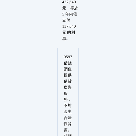
437,640
元，等於
5 年內需
支付
137,640
元 的利
息。
9597
借錢
網僅
提供
借貸
廣告
服
務，
不對
金主
合法
性背
書。
相關