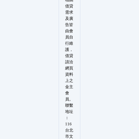
借貸
需求
及廣
告皆
由會
員自
行維
護，
借貸
請洽
網頁
資料
上之
金主
會
員。
聯繫
地址
︰
116
台北
市文