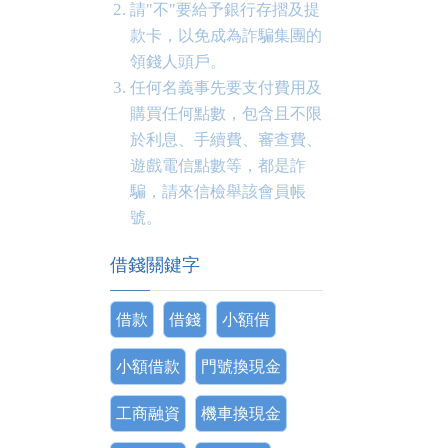
請"不"要給予銀行存摺及提
款卡，以免成為詐騙集團的
領錢人頭戶。
任何名義事先要支付費用及
購買任何點數，包含且不限
於利息、手續費、審查費、
遊戲電信點數等，都是詐
騙，請來信檢舉該會員帳
號。
借錢關鍵字
借款
借錢
小額借
小額借款
門號換現金
工商融資
機車換現金