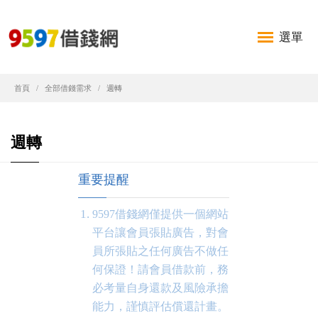
選單
首頁
全部借錢需求
週轉
週轉
重要提醒
9597借錢網僅提供一個網站
平台讓會員張貼廣告，對會
員所張貼之任何廣告不做任
何保證！請會員借款前，務
必考量自身還款及風險承擔
能力，謹慎評估償還計畫。