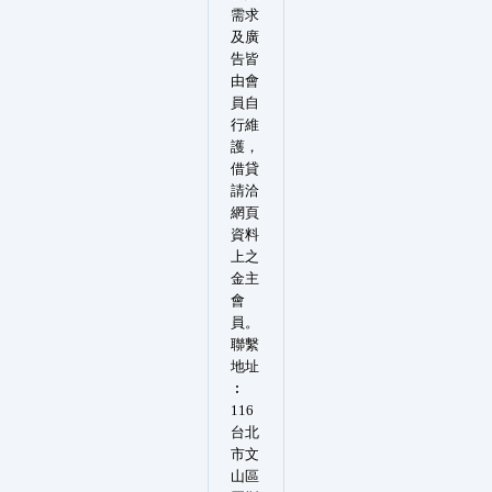
需求
及廣
告皆
由會
員自
行維
護，
借貸
請洽
網頁
資料
上之
金主
會
員。
聯繫
地址
︰
116
台北
市文
山區