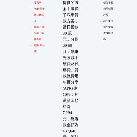
提供的方
定利率
任何名義
案中選擇
年齡:須年
費用都是
了汽車貸
滿18歲以
詐騙
款方案，
上
請不要提
當日撥款
職業:不限
供門號或
30 萬
行業，無
手機驗證
元，分期
業亦可
碼
60 個
地區:限台
月，無事
灣
先收取手
續費及代
辦費。貸
款總費用
年百分率
(APR) 為
16%，月
還款金額
約為
7,294
元，總還
款金額為
437,640