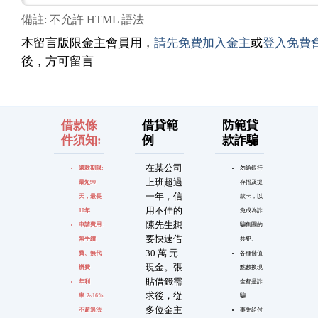
備註: 不允許 HTML 語法
本留言版限金主會員用，
請先免費加入金主
或
登入免費
後，方可留言
借款條
借貸範
防範貸
件須知:
例
款詐騙
在某公司
還款期限:
勿給銀行
上班超過
最短90
存摺及提
一年，信
天，最長
款卡，以
用不佳的
10年
免成為詐
陳先生想
申請費用:
騙集團的
要快速借
無手續
共犯。
30 萬 元
費、無代
各種儲值
現金。張
辦費
點數換現
貼借錢需
年利
金都是詐
求後，從
率:2~16%
騙
多位金主
不超過法
事先給付