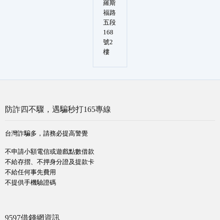
羅斯
福路
五段
168
號2
樓
防詐四不驟，遇騙秒打165專線
台灣詐騙多，請務必提高警覺
不申請小額電信或遊戲點數借款
不給存摺、不押身分證及提款卡
不給任何事先費用
不提供手機驗證碼
9597借錢網資訊