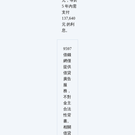
元，等於
5 年內需
支付
137,640
元 的利
息。
9597
借錢
網僅
提供
借貸
廣告
服
務，
不對
金主
合法
性背
書。
相關
借貸