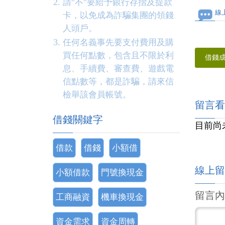
請"不"要給予銀行存摺及提款
線
卡，以免成為詐騙集團的領錢
人頭戶。
任何名義事先要支付費用及購
買任何點數，包含且不限於利
借錢
息、手續費、審查費、遊戲電
信點數等，都是詐騙，請來信
檢舉該會員帳號。
留言看
借錢關鍵字
目前尚
借款
借錢
小額借
線上留
小額借款
門號換現金
留言內
工商融資
機車換現金
資金需求
資金周轉