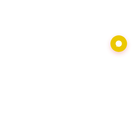
9597借錢網僅提供借
貸廣告服務，不對金
主合法性背書。相關
借貸需求及廣告皆由
會員自行維護，借貸
請洽網頁資料上之金
主會員。
聯繫地址︰116台北
市文山區羅斯福路五
段168號2樓