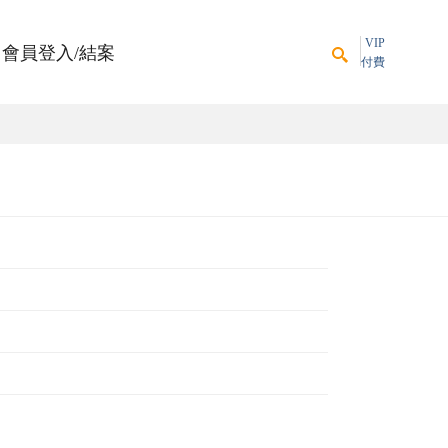
VIP
會員登入/結案
付費