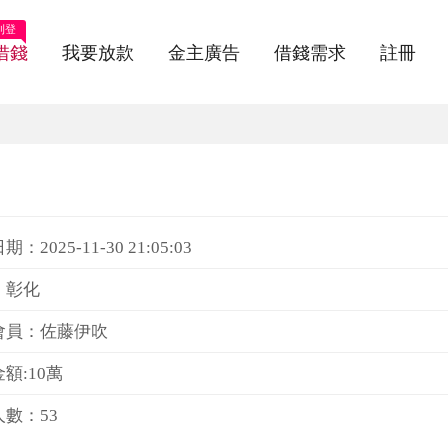
刊登
借錢
我要放款
金主廣告
借錢需求
註冊
：2025-11-30 21:05:03
：彰化
會員：佐藤伊吹
額:10萬
數：53