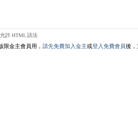
不允許 HTML 語法
版限金主會員用，
請先免費加入金主
或
登入免費會員
後，