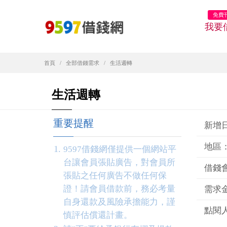
免費
我要
首頁
全部借錢需求
生活週轉
生活週轉
重要提醒
新增日期
地區
9597借錢網僅提供一個網站平
台讓會員張貼廣告，對會員所
借錢
張貼之任何廣告不做任何保
證！請會員借款前，務必考量
需求金
自身還款及風險承擔能力，謹
點閱人
慎評估償還計畫。