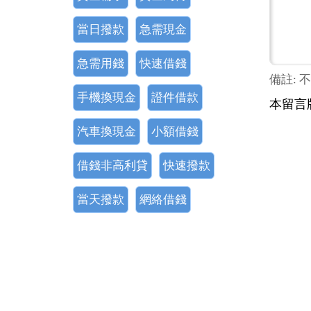
當日撥款
急需現金
急需用錢
快速借錢
備註: 
手機換現金
證件借款
本留言
汽車換現金
小額借錢
借錢非高利貸
快速撥款
當天撥款
網絡借錢