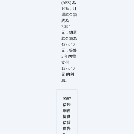
(APR) 為
16%，月
還款金額
約為
7,294
元，總還
款金額為
437,640
元，等於
5 年內需
支付
137,640
元 的利
息。
9597
借錢
網僅
提供
借貸
廣告