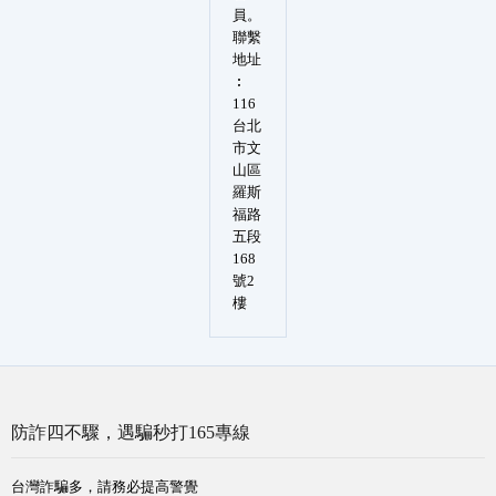
員。
聯繫
地址
︰
116
台北
市文
山區
羅斯
福路
五段
168
號2
樓
防詐四不驟，遇騙秒打165專線
台灣詐騙多，請務必提高警覺