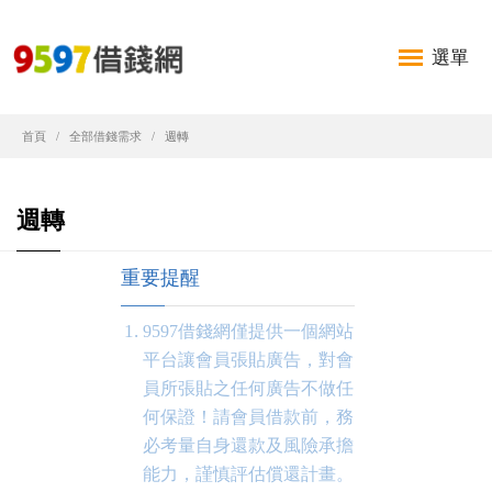
選單
首頁
全部借錢需求
週轉
週轉
重要提醒
9597借錢網僅提供一個網站
平台讓會員張貼廣告，對會
員所張貼之任何廣告不做任
何保證！請會員借款前，務
必考量自身還款及風險承擔
能力，謹慎評估償還計畫。