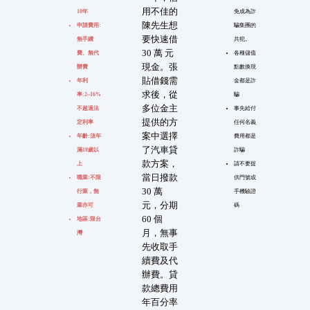
用不佳的
10年
免成為詐
陳先生想
申請費用:
騙集團的
要快速借
無手續
共犯。
30 萬 元
費、無代
各種儲值
現金。張
辦費
點數換現
貼借錢需
年利
金都是詐
求後，從
率:2~16%
騙
多位金主
不超過法
事先給付
提供的方
定利率
任何名義
案中選擇
年齡:須年
費用都是
了汽車貸
滿18歲以
詐騙
款方案，
上
請不要提
當日撥款
職業:不限
供門號或
30 萬
行業，無
手機驗證
元，分期
業亦可
碼
60 個
地區:限台
月，無事
灣
先收取手
續費及代
辦費。貸
款總費用
年百分率