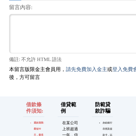
留言內容:
備註: 不允許 HTML 語法
本留言版限金主會員用，
請先免費加入金主
或
登入免費
後，方可留言
借款條
借貸範
防範貸
件須知:
例
款詐騙
在某公司
還款期限:
勿給銀行
上班超過
最短90
存摺及提
一年，信
天，最長
款卡，以