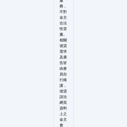
服
務，
不對
金主
合法
性背
書。
相關
借貸
需求
及廣
告皆
由會
員自
行維
護，
借貸
請洽
網頁
資料
上之
金主
會