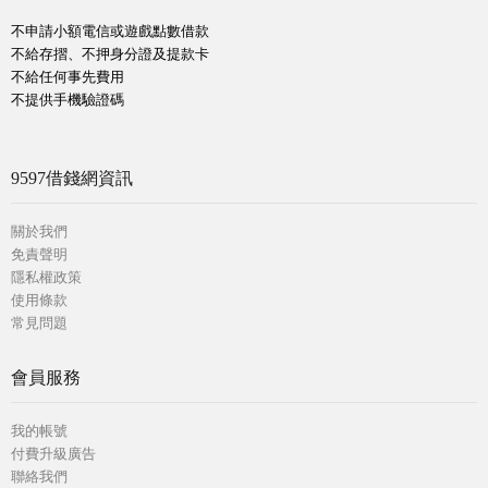
不申請小額電信或遊戲點數借款
不給存摺、不押身分證及提款卡
不給任何事先費用
不提供手機驗證碼
9597借錢網資訊
關於我們
免責聲明
隱私權政策
使用條款
常見問題
會員服務
我的帳號
付費升級廣告
聯絡我們