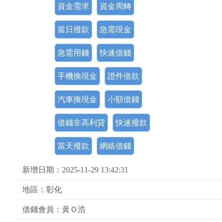
資金需求
資金周轉
當日撥款
急需現金
急需用錢
快速借錢
手機換現金
證件借款
汽車換現金
小額借錢
借錢非高利貸
快速撥款
當天撥款
網絡借錢
新增日期：2025-11-29 13:42:31
地區：彰化
借錢會員：黃Ｏ浩