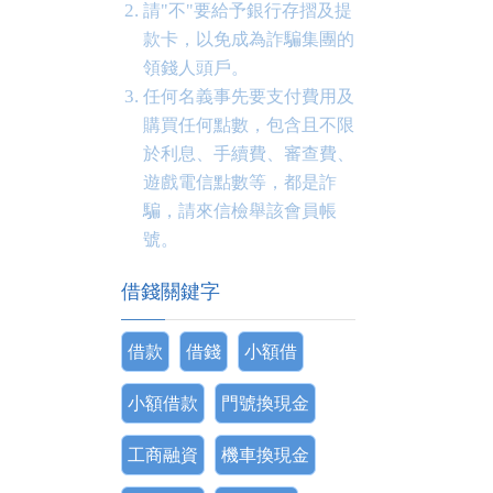
請"不"要給予銀行存摺及提
款卡，以免成為詐騙集團的
領錢人頭戶。
任何名義事先要支付費用及
購買任何點數，包含且不限
於利息、手續費、審查費、
遊戲電信點數等，都是詐
騙，請來信檢舉該會員帳
號。
借錢關鍵字
借款
借錢
小額借
小額借款
門號換現金
工商融資
機車換現金