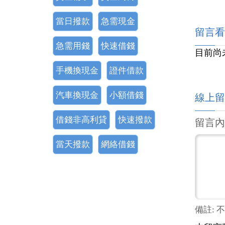
當日撥款
急需現金
留言看
急需用錢
快速借錢
目前尚
手機換現金
證件借款
汽車換現金
小額借錢
線上留
借錢非高利貸
快速撥款
留言內
當天撥款
網絡借錢
備註: 