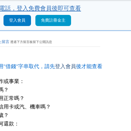
電話，
登入免費會員後即可查看
登入會員
免費註冊金主
上留言
透過下方留言板留下公開訊息
用"借錢"字串取代，請先
登入會員
後才能查看
作或事業：
嗎？
用正常嗎？
信用卡或汽、機車嗎？
歲？
何還款：