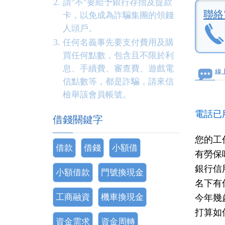
請"不"要給予銀行存摺及提款
聯絡
卡，以免成為詐騙集團的領錢
人頭戶。
任何名義事先要支付費用及購
買任何點數，包含且不限於利
息、手續費、審查費、遊戲電
線
信點數等，都是詐騙，請來信
檢舉該會員帳號。
電話已
借錢關鍵字
您的工
借款
借錢
小額借
有勞保
銀行信
小額借款
門號換現金
名下有
工商融資
機車換現金
今年幾
打算如
資金需求
資金周轉