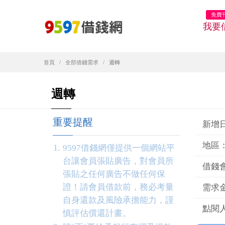
免費
我要
首頁
全部借錢需求
週轉
週轉
重要提醒
新增日期
地區
9597借錢網僅提供一個網站平
台讓會員張貼廣告，對會員所
借錢
張貼之任何廣告不做任何保
證！請會員借款前，務必考量
需求金
自身還款及風險承擔能力，謹
點閱人
慎評估償還計畫。