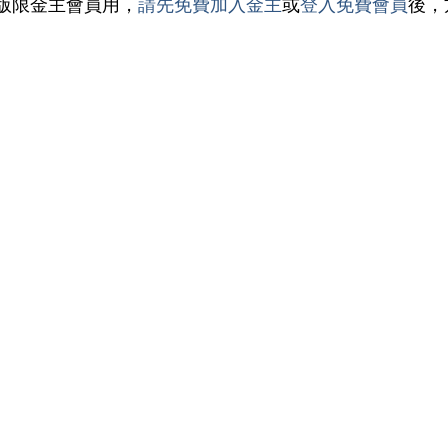
版限金主會員用，
請先免費加入金主
或
登入免費會員
後，