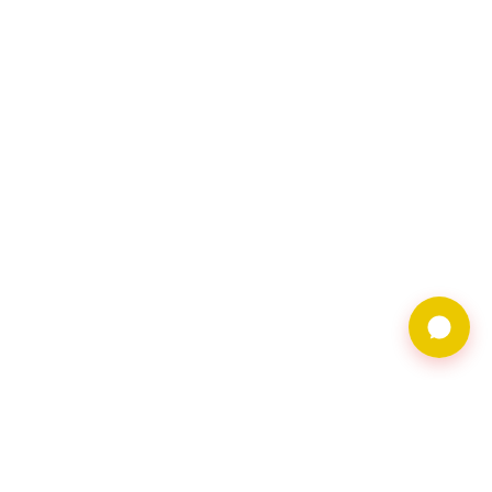
9597借錢網僅提供借
貸廣告服務，不對金
主合法性背書。相關