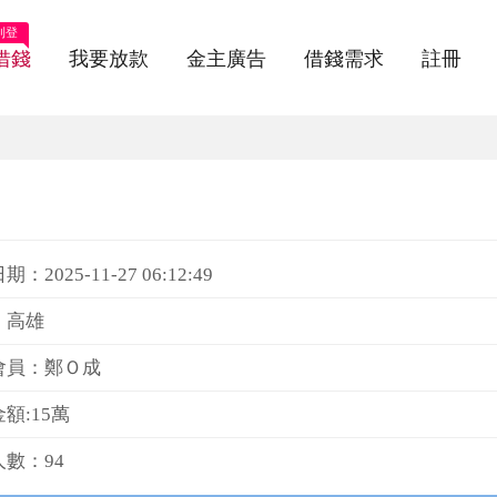
刊登
借錢
我要放款
金主廣告
借錢需求
註冊
：2025-11-27 06:12:49
：高雄
會員：鄭Ｏ成
額:15萬
數：94