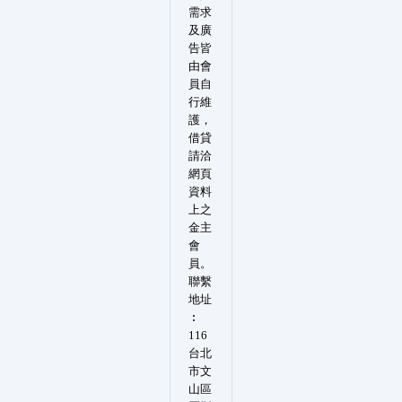
需求
及廣
告皆
由會
員自
行維
護，
借貸
請洽
網頁
資料
上之
金主
會
員。
聯繫
地址
︰
116
台北
市文
山區