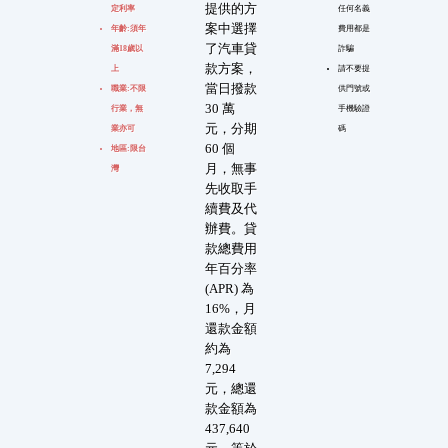
提供的方
定利率
任何名義
案中選擇
年齡:須年
費用都是
了汽車貸
滿18歲以
詐騙
款方案，
上
請不要提
當日撥款
職業:不限
供門號或
30 萬
行業，無
手機驗證
元，分期
業亦可
碼
60 個
地區:限台
月，無事
灣
先收取手
續費及代
辦費。貸
款總費用
年百分率
(APR) 為
16%，月
還款金額
約為
7,294
元，總還
款金額為
437,640