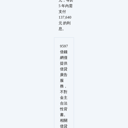
元，等於
5 年內需
支付
137,640
元 的利
息。
9597
借錢
網僅
提供
借貸
廣告
服
務，
不對
金主
合法
性背
書。
相關
借貸