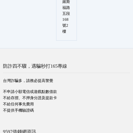
羅斯
福路
五段
168
號2
樓
防詐四不驟，遇騙秒打165專線
台灣詐騙多，請務必提高警覺
不申請小額電信或遊戲點數借款
不給存摺、不押身分證及提款卡
不給任何事先費用
不提供手機驗證碼
9597借錢網資訊