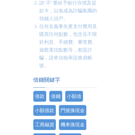
請"不"要給予銀行存摺及提
款卡，以免成為詐騙集團的
領錢人頭戶。
任何名義事先要支付費用及
購買任何點數，包含且不限
於利息、手續費、審查費、
遊戲電信點數等，都是詐
騙，請來信檢舉該會員帳
號。
借錢關鍵字
借款
借錢
小額借
小額借款
門號換現金
工商融資
機車換現金