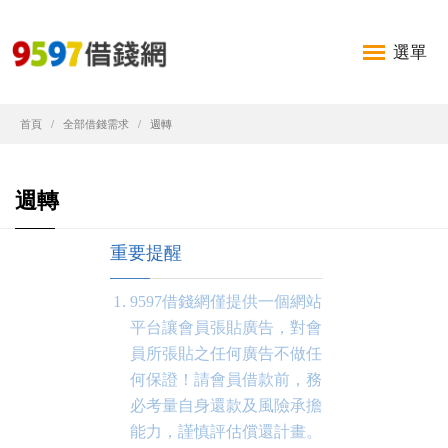
選單
首頁
全部借錢需求
週轉
週轉
重要提醒
9597借錢網僅提供一個網站
平台讓會員張貼廣告，對會
員所張貼之任何廣告不做任
何保證！請會員借款前，務
必考量自身還款及風險承擔
能力，謹慎評估償還計畫。