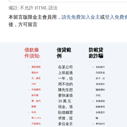
備註: 不允許 HTML 語法
本留言版限金主會員用，
請先免費加入金主
或
登入免費
後，方可留言
借款條
借貸範
防範貸
件須知:
例
款詐騙
在某公司
還款期限:
勿給銀行
上班超過
最短90
存摺及提
一年，信
天，最長
款卡，以
用不佳的
10年
免成為詐
陳先生想
申請費用:
騙集團的
要快速借
無手續
共犯。
30 萬 元
費、無代
各種儲值
現金。張
辦費
點數換現
貼借錢需
年利
金都是詐
求後，從
率:2~16%
騙
多位金主
不超過法
事先給付