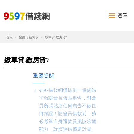
選單
首頁
全部借錢需求
繳車貸.繳房貸?
繳車貸.繳房貸?
重要提醒
9597借錢網僅提供一個網站
平台讓會員張貼廣告，對會
員所張貼之任何廣告不做任
何保證！請會員借款前，務
必考量自身還款及風險承擔
能力，謹慎評估償還計畫。