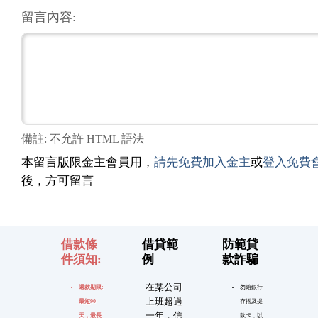
留言內容:
備註: 不允許 HTML 語法
本留言版限金主會員用，
請先免費加入金主
或
登入免費
後，方可留言
借款條
借貸範
防範貸
件須知:
例
款詐騙
在某公司
還款期限:
勿給銀行
上班超過
最短90
存摺及提
一年，信
天，最長
款卡，以