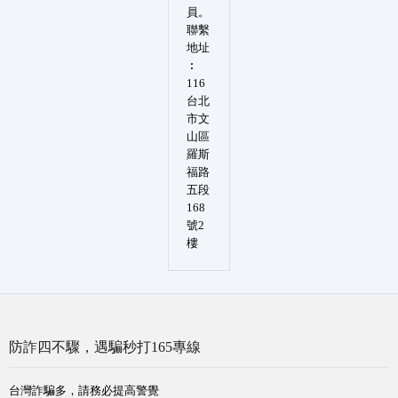
員。
聯繫
地址
︰
116
台北
市文
山區
羅斯
福路
五段
168
號2
樓
防詐四不驟，遇騙秒打165專線
台灣詐騙多，請務必提高警覺