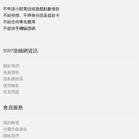
不申請小額電信或遊戲點數借款
不給存摺、不押身分證及提款卡
不給任何事先費用
不提供手機驗證碼
9597借錢網資訊
關於我們
免責聲明
隱私權政策
使用條款
常見問題
會員服務
我的帳號
付費升級廣告
聯絡我們