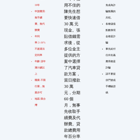
用不佳的
10年
免成為詐
陳先生想
申請費用:
騙集團的
要快速借
無手續
共犯。
30 萬 元
費、無代
各種儲值
現金。張
辦費
點數換現
貼借錢需
年利
金都是詐
求後，從
率:2~16%
騙
多位金主
不超過法
事先給付
提供的方
定利率
任何名義
案中選擇
年齡:須年
費用都是
了汽車貸
滿18歲以
詐騙
款方案，
上
請不要提
當日撥款
職業:不限
供門號或
30 萬
行業，無
手機驗證
元，分期
業亦可
碼
60 個
地區:限台
月，無事
灣
先收取手
續費及代
辦費。貸
款總費用
年百分率