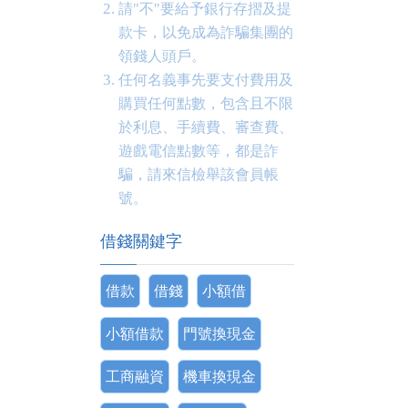
請"不"要給予銀行存摺及提
款卡，以免成為詐騙集團的
領錢人頭戶。
任何名義事先要支付費用及
購買任何點數，包含且不限
於利息、手續費、審查費、
遊戲電信點數等，都是詐
騙，請來信檢舉該會員帳
號。
借錢關鍵字
借款
借錢
小額借
小額借款
門號換現金
工商融資
機車換現金