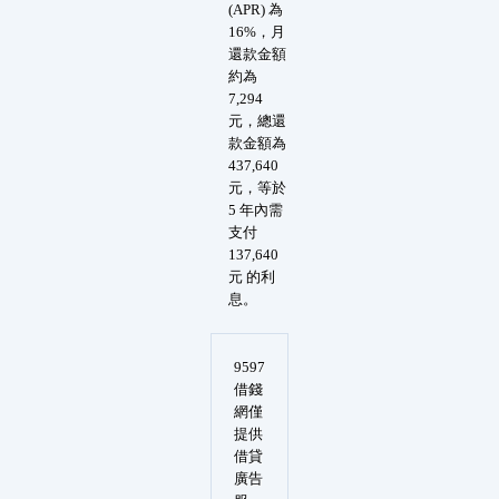
(APR) 為
16%，月
還款金額
約為
7,294
元，總還
款金額為
437,640
元，等於
5 年內需
支付
137,640
元 的利
息。
9597
借錢
網僅
提供
借貸
廣告