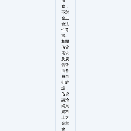
服
務，
不對
金主
合法
性背
書。
相關
借貸
需求
及廣
告皆
由會
員自
行維
護，
借貸
請洽
網頁
資料
上之
金主
會