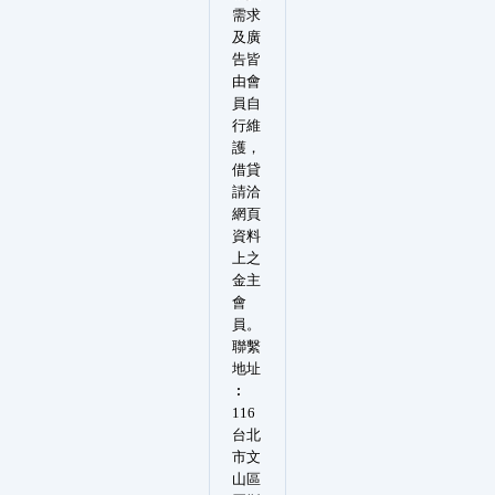
需求
及廣
告皆
由會
員自
行維
護，
借貸
請洽
網頁
資料
上之
金主
會
員。
聯繫
地址
︰
116
台北
市文
山區