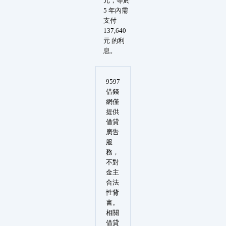
元，等於
5 年內需
支付
137,640
元 的利
息。
9597
借錢
網僅
提供
借貸
廣告
服
務，
不對
金主
合法
性背
書。
相關
借貸