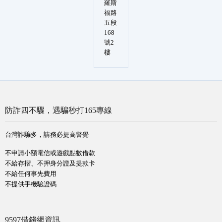
羅斯
福路
五段
168
號2
樓
防詐四不驟，遇騙秒打165專線
台灣詐騙多，請務必提高警覺
不申請小額電信或遊戲點數借款
不給存摺、不押身分證及提款卡
不給任何事先費用
不提供手機驗證碼
9597借錢網資訊