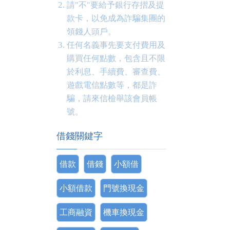
請"不"要給予銀行存摺及提
款卡，以免成為詐騙集團的
領錢人頭戶。
任何名義事先要支付費用及
購買任何點數，包含且不限
於利息、手續費、審查費、
遊戲電信點數等，都是詐
騙，請來信檢舉該會員帳
號。
借錢關鍵字
借款
借錢
小額借
小額借款
門號換現金
工商融資
機車換現金