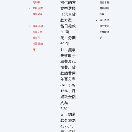
提供的方
定利率
任何名義
案中選擇
年齡:須年
費用都是
了汽車貸
滿18歲以
詐騙
款方案，
上
請不要提
當日撥款
職業:不限
供門號或
30 萬
行業，無
手機驗證
元，分期
業亦可
碼
60 個
地區:限台
月，無事
灣
先收取手
續費及代
辦費。貸
款總費用
年百分率
(APR) 為
16%，月
還款金額
約為
7,294
元，總還
款金額為
437,640