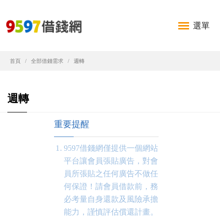
選單
首頁
全部借錢需求
週轉
週轉
重要提醒
9597借錢網僅提供一個網站
平台讓會員張貼廣告，對會
員所張貼之任何廣告不做任
何保證！請會員借款前，務
必考量自身還款及風險承擔
能力，謹慎評估償還計畫。