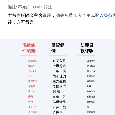
備註: 不允許 HTML 語法
本留言版限金主會員用，
請先免費加入金主
或
登入免費
後，方可留言
借款條
借貸範
防範貸
件須知:
例
款詐騙
在某公司
還款期限:
勿給銀行
上班超過
最短90
存摺及提
一年，信
天，最長
款卡，以
用不佳的
10年
免成為詐
陳先生想
申請費用:
騙集團的
要快速借
無手續
共犯。
30 萬 元
費、無代
各種儲值
現金。張
辦費
點數換現
貼借錢需
年利
金都是詐
求後，從
率:2~16%
騙
多位金主
不超過法
事先給付