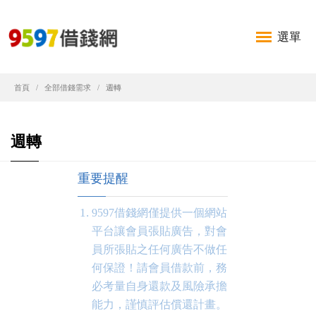
選單
首頁
全部借錢需求
週轉
週轉
重要提醒
9597借錢網僅提供一個網站
平台讓會員張貼廣告，對會
員所張貼之任何廣告不做任
何保證！請會員借款前，務
必考量自身還款及風險承擔
能力，謹慎評估償還計畫。