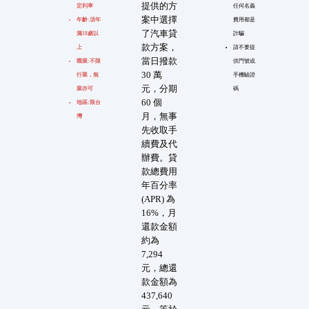
提供的方
定利率
任何名義
案中選擇
年齡:須年
費用都是
了汽車貸
滿18歲以
詐騙
款方案，
上
請不要提
當日撥款
職業:不限
供門號或
30 萬
行業，無
手機驗證
元，分期
業亦可
碼
60 個
地區:限台
月，無事
灣
先收取手
續費及代
辦費。貸
款總費用
年百分率
(APR) 為
16%，月
還款金額
約為
7,294
元，總還
款金額為
437,640