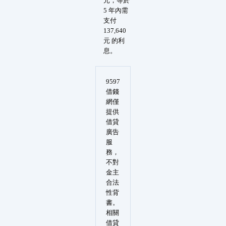
元，等於
5 年內需
支付
137,640
元 的利
息。
9597
借錢
網僅
提供
借貸
廣告
服
務，
不對
金主
合法
性背
書。
相關
借貸