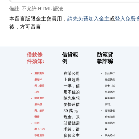
備註: 不允許 HTML 語法
本留言版限金主會員用，
請先免費加入金主
或
登入免費
後，方可留言
借款條
借貸範
防範貸
件須知:
例
款詐騙
在某公司
還款期限:
勿給銀行
上班超過
最短90
存摺及提
一年，信
天，最長
款卡，以
用不佳的
10年
免成為詐
陳先生想
申請費用:
騙集團的
要快速借
無手續
共犯。
30 萬 元
費、無代
各種儲值
現金。張
辦費
點數換現
貼借錢需
年利
金都是詐
求後，從
率:2~16%
騙
多位金主
不超過法
事先給付