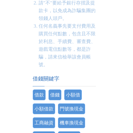
請"不"要給予銀行存摺及提
款卡，以免成為詐騙集團的
領錢人頭戶。
任何名義事先要支付費用及
購買任何點數，包含且不限
於利息、手續費、審查費、
遊戲電信點數等，都是詐
騙，請來信檢舉該會員帳
號。
借錢關鍵字
借款
借錢
小額借
小額借款
門號換現金
工商融資
機車換現金