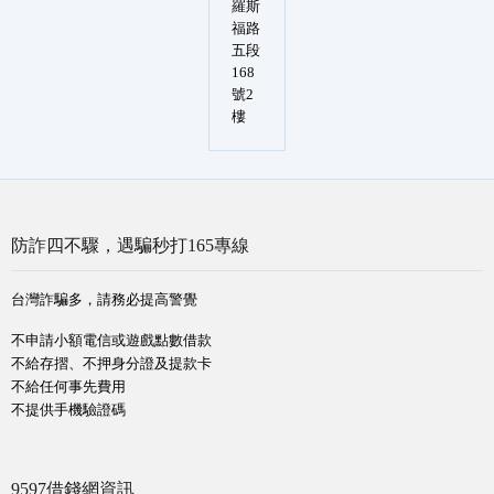
羅斯
福路
五段
168
號2
樓
防詐四不驟，遇騙秒打165專線
台灣詐騙多，請務必提高警覺
不申請小額電信或遊戲點數借款
不給存摺、不押身分證及提款卡
不給任何事先費用
不提供手機驗證碼
9597借錢網資訊