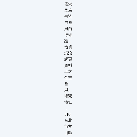
需求
及廣
告皆
由會
員自
行維
護，
借貸
請洽
網頁
資料
上之
金主
會
員。
聯繫
地址
︰
116
台北
市文
山區