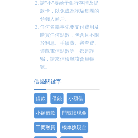
請"不"要給予銀行存摺及提
款卡，以免成為詐騙集團的
領錢人頭戶。
任何名義事先要支付費用及
購買任何點數，包含且不限
於利息、手續費、審查費、
遊戲電信點數等，都是詐
騙，請來信檢舉該會員帳
號。
借錢關鍵字
借款
借錢
小額借
小額借款
門號換現金
工商融資
機車換現金