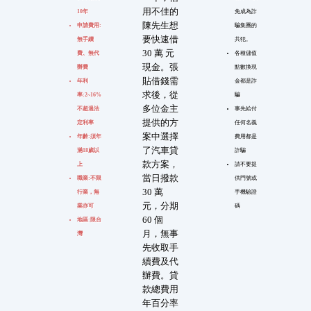
用不佳的
10年
免成為詐
陳先生想
申請費用:
騙集團的
要快速借
無手續
共犯。
30 萬 元
費、無代
各種儲值
現金。張
辦費
點數換現
貼借錢需
年利
金都是詐
求後，從
率:2~16%
騙
多位金主
不超過法
事先給付
提供的方
定利率
任何名義
案中選擇
年齡:須年
費用都是
了汽車貸
滿18歲以
詐騙
款方案，
上
請不要提
當日撥款
職業:不限
供門號或
30 萬
行業，無
手機驗證
元，分期
業亦可
碼
60 個
地區:限台
月，無事
灣
先收取手
續費及代
辦費。貸
款總費用
年百分率