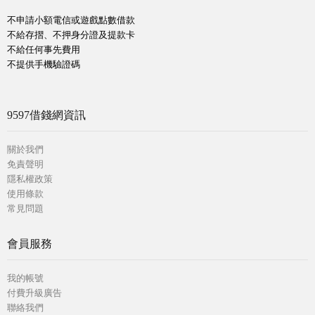
不申請小額電信或遊戲點數借款
不給存摺、不押身分證及提款卡
不給任何事先費用
不提供手機驗證碼
9597借錢網資訊
關於我們
免責聲明
隱私權政策
使用條款
常見問題
會員服務
我的帳號
付費升級廣告
聯絡我們