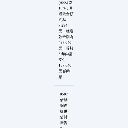
(APR) 為
16%，月
還款金額
約為
7,294
元，總還
款金額為
437,640
元，等於
5 年內需
支付
137,640
元 的利
息。
9597
借錢
網僅
提供
借貸
廣告