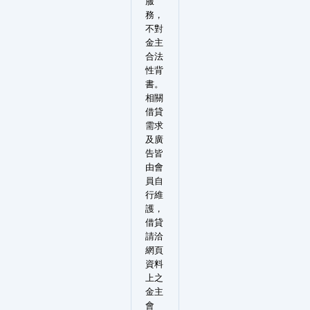
服
務，
不對
金主
合法
性背
書。
相關
借貸
需求
及廣
告皆
由會
員自
行維
護，
借貸
請洽
網頁
資料
上之
金主
會