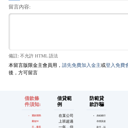
留言內容:
備註: 不允許 HTML 語法
本留言版限金主會員用，
請先免費加入金主
或
登入免費
後，方可留言
借款條
借貸範
防範貸
件須知:
例
款詐騙
在某公司
還款期限:
勿給銀行
上班超過
最短90
存摺及提
一年，信
天，最長
款卡，以