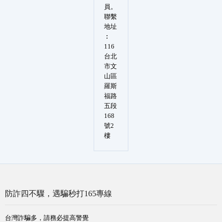
員。
聯繫
地址
︰
116
台北
市文
山區
羅斯
福路
五段
168
號2
樓
防詐四不驟，遇騙秒打165專線
台灣詐騙多，請務必提高警覺