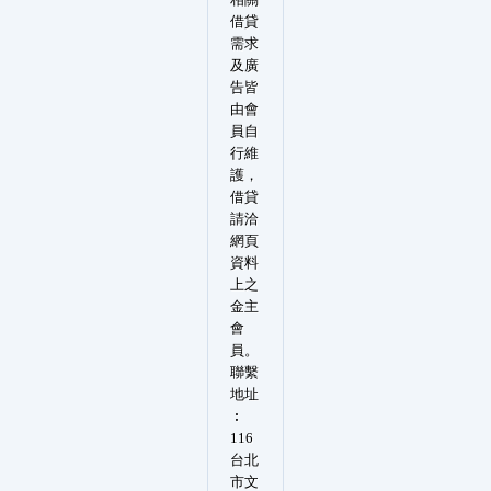
借貸
需求
及廣
告皆
由會
員自
行維
護，
借貸
請洽
網頁
資料
上之
金主
會
員。
聯繫
地址
︰
116
台北
市文