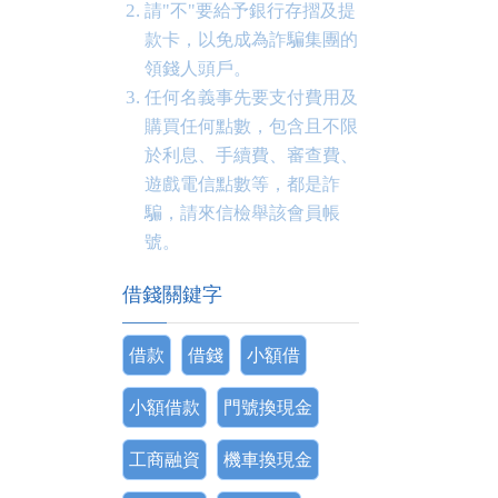
請"不"要給予銀行存摺及提
款卡，以免成為詐騙集團的
領錢人頭戶。
任何名義事先要支付費用及
購買任何點數，包含且不限
於利息、手續費、審查費、
遊戲電信點數等，都是詐
騙，請來信檢舉該會員帳
號。
借錢關鍵字
借款
借錢
小額借
小額借款
門號換現金
工商融資
機車換現金