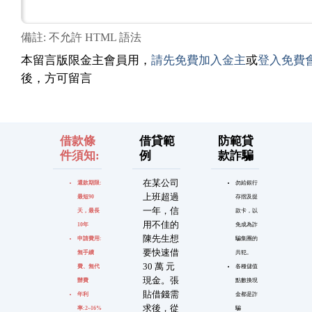
備註: 不允許 HTML 語法
本留言版限金主會員用，
請先免費加入金主
或
登入免費
後，方可留言
借款條
借貸範
防範貸
件須知:
例
款詐騙
在某公司
還款期限:
勿給銀行
上班超過
最短90
存摺及提
一年，信
天，最長
款卡，以
用不佳的
10年
免成為詐
陳先生想
申請費用:
騙集團的
要快速借
無手續
共犯。
30 萬 元
費、無代
各種儲值
現金。張
辦費
點數換現
貼借錢需
年利
金都是詐
求後，從
率:2~16%
騙