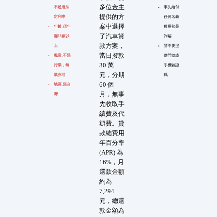
多位金主
不超過法
事先給付
提供的方
定利率
任何名義
案中選擇
年齡:須年
費用都是
了汽車貸
滿18歲以
詐騙
款方案，
上
請不要提
當日撥款
職業:不限
供門號或
30 萬
行業，無
手機驗證
元，分期
業亦可
碼
60 個
地區:限台
月，無事
灣
先收取手
續費及代
辦費。貸
款總費用
年百分率
(APR) 為
16%，月
還款金額
約為
7,294
元，總還
款金額為