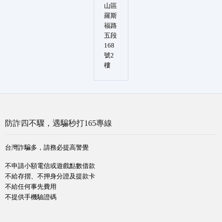
山區
羅斯
福路
五段
168
號2
樓
防詐四不驟，遇騙秒打165專線
台灣詐騙多，請務必提高警覺
不申請小額電信或遊戲點數借款
不給存摺、不押身分證及提款卡
不給任何事先費用
不提供手機驗證碼