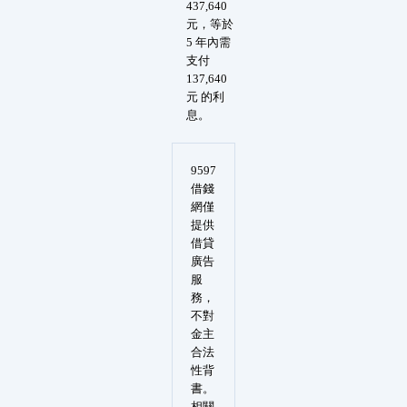
437,640
元，等於
5 年內需
支付
137,640
元 的利
息。
9597
借錢
網僅
提供
借貸
廣告
服
務，
不對
金主
合法
性背
書。
相關