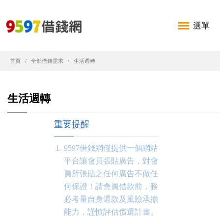
選單
首頁
全部借錢需求
生活週轉
生活週轉
重要提醒
9597借錢網僅提供一個網站
平台讓會員張貼廣告，對會
員所張貼之任何廣告不做任
何保證！請會員借款前，務
必考量自身還款及風險承擔
能力，謹慎評估償還計畫。