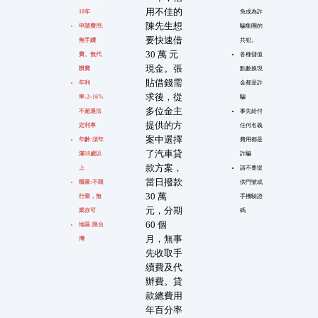
用不佳的
10年
免成為詐
陳先生想
申請費用:
騙集團的
要快速借
無手續
共犯。
30 萬 元
費、無代
各種儲值
現金。張
辦費
點數換現
貼借錢需
年利
金都是詐
求後，從
率:2~16%
騙
多位金主
不超過法
事先給付
提供的方
定利率
任何名義
案中選擇
年齡:須年
費用都是
了汽車貸
滿18歲以
詐騙
款方案，
上
請不要提
當日撥款
職業:不限
供門號或
30 萬
行業，無
手機驗證
元，分期
業亦可
碼
60 個
地區:限台
月，無事
灣
先收取手
續費及代
辦費。貸
款總費用
年百分率