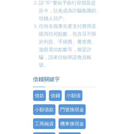
請"不"要給予銀行存摺及提
款卡，以免成為詐騙集團的
領錢人頭戶。
任何名義事先要支付費用及
購買任何點數，包含且不限
於利息、手續費、審查費、
遊戲電信點數等，都是詐
騙，請來信檢舉該會員帳
號。
借錢關鍵字
借款
借錢
小額借
小額借款
門號換現金
工商融資
機車換現金