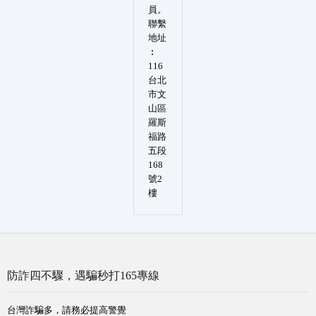
員。
聯繫
地址
︰
116
台北
市文
山區
羅斯
福路
五段
168
號2
樓
防詐四不驟，遇騙秒打165專線
台灣詐騙多，請務必提高警覺