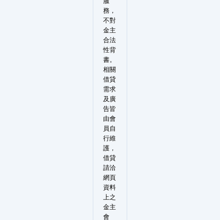
服
務，
不對
金主
合法
性背
書。
相關
借貸
需求
及廣
告皆
由會
員自
行維
護，
借貸
請洽
網頁
資料
上之
金主
會