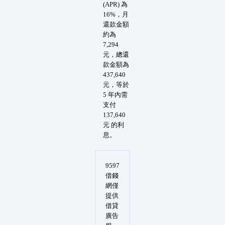
(APR) 為
16%，月
還款金額
約為
7,294
元，總還
款金額為
437,640
元，等於
5 年內需
支付
137,640
元 的利
息。
9597
借錢
網僅
提供
借貸
廣告