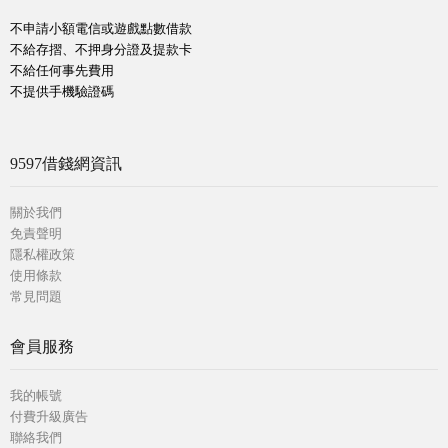
不申請小額電信或遊戲點數借款
不給存摺、不押身分證及提款卡
不給任何事先費用
不提供手機驗證碼
9597借錢網資訊
關於我們
免責聲明
隱私權政策
使用條款
常見問題
會員服務
我的帳號
付費升級廣告
聯絡我們