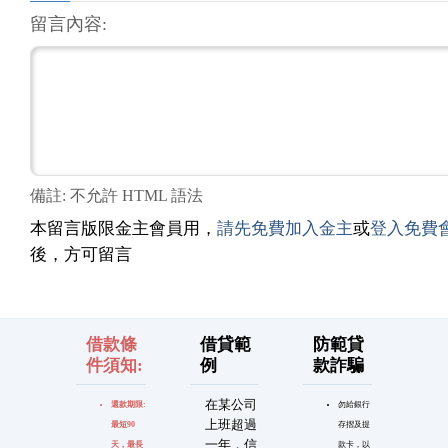
留言內容:
備註: 不允許 HTML 語法
本留言版限金主會員用，
請先免費加入金主
或
登入免費
後，方可留言
借款條
借貸範
防範貸
件須知:
例
款詐騙
在某公司
還款期限:
勿給銀行
上班超過
最短90
存摺及提
一年，信
天，最長
款卡，以