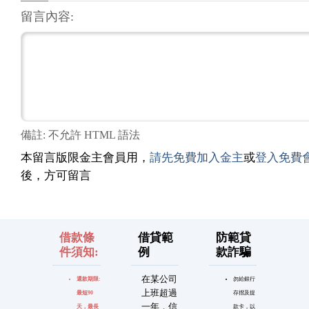
留言內容:
備註: 不允許 HTML 語法
本留言版限金主會員用，
請先免費加入金主
或
登入免費
後，方可留言
借款條
借貸範
防範貸
件須知:
例
款詐騙
在某公司
還款期限:
勿給銀行
上班超過
最短90
存摺及提
一年，信
天，最長
款卡，以