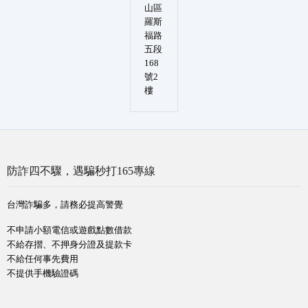
山區
羅斯
福路
五段
168
號2
樓
防詐四不驟，遇騙秒打165專線
台灣詐騙多，請務必提高警覺
不申請小額電信或遊戲點數借款
不給存摺、不押身分證及提款卡
不給任何事先費用
不提供手機驗證碼