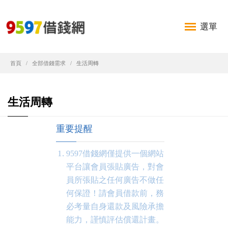
選單
首頁
全部借錢需求
生活周轉
生活周轉
重要提醒
9597借錢網僅提供一個網站
平台讓會員張貼廣告，對會
員所張貼之任何廣告不做任
何保證！請會員借款前，務
必考量自身還款及風險承擔
能力，謹慎評估償還計畫。