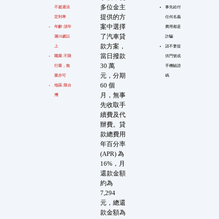
多位金主
不超過法
事先給付
提供的方
定利率
任何名義
案中選擇
年齡:須年
費用都是
了汽車貸
滿18歲以
詐騙
款方案，
上
請不要提
當日撥款
職業:不限
供門號或
30 萬
行業，無
手機驗證
元，分期
業亦可
碼
60 個
地區:限台
月，無事
灣
先收取手
續費及代
辦費。貸
款總費用
年百分率
(APR) 為
16%，月
還款金額
約為
7,294
元，總還
款金額為