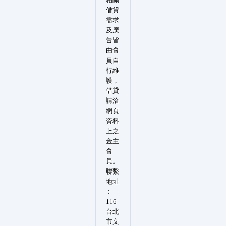
借貸
需求
及廣
告皆
由會
員自
行維
護，
借貸
請洽
網頁
資料
上之
金主
會
員。
聯繫
地址
︰
116
台北
市文