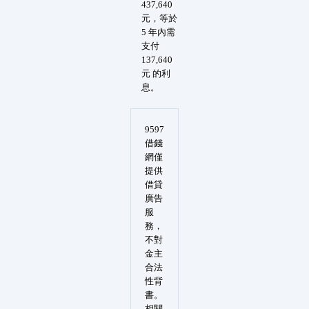
437,640
元，等於
5 年內需
支付
137,640
元 的利
息。
9597
借錢
網僅
提供
借貸
廣告
服
務，
不對
金主
合法
性背
書。
相關