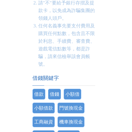
請"不"要給予銀行存摺及提
款卡，以免成為詐騙集團的
領錢人頭戶。
任何名義事先要支付費用及
購買任何點數，包含且不限
於利息、手續費、審查費、
遊戲電信點數等，都是詐
騙，請來信檢舉該會員帳
號。
借錢關鍵字
借款
借錢
小額借
小額借款
門號換現金
工商融資
機車換現金