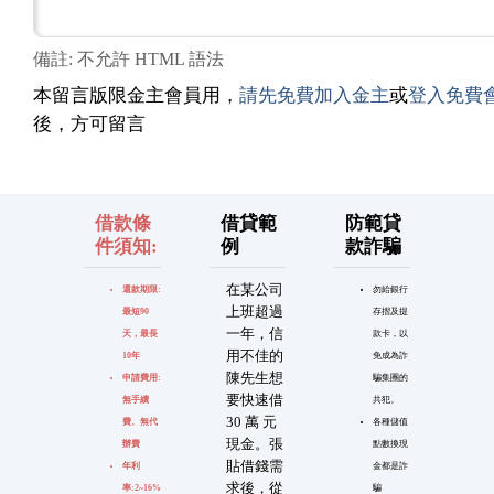
備註: 不允許 HTML 語法
本留言版限金主會員用，
請先免費加入金主
或
登入免費
後，方可留言
借款條
借貸範
防範貸
件須知:
例
款詐騙
在某公司
還款期限:
勿給銀行
上班超過
最短90
存摺及提
一年，信
天，最長
款卡，以
用不佳的
10年
免成為詐
陳先生想
申請費用:
騙集團的
要快速借
無手續
共犯。
30 萬 元
費、無代
各種儲值
現金。張
辦費
點數換現
貼借錢需
年利
金都是詐
求後，從
率:2~16%
騙