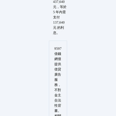
437,640
元，等於
5 年內需
支付
137,640
元 的利
息。
9597
借錢
網僅
提供
借貸
廣告
服
務，
不對
金主
合法
性背
書。
相關