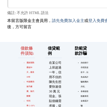
備註: 不允許 HTML 語法
本留言版限金主會員用，
請先免費加入金主
或
登入免費
後，方可留言
借款條
借貸範
防範貸
件須知:
例
款詐騙
在某公司
還款期限:
勿給銀行
上班超過
最短90
存摺及提
一年，信
天，最長
款卡，以
用不佳的
10年
免成為詐
陳先生想
申請費用:
騙集團的
要快速借
無手續
共犯。
30 萬 元
費、無代
各種儲值
現金。張
辦費
點數換現
貼借錢需
年利
金都是詐
求後，從
率:2~16%
騙