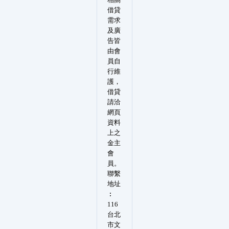
借貸
需求
及廣
告皆
由會
員自
行維
護，
借貸
請洽
網頁
資料
上之
金主
會
員。
聯繫
地址
︰
116
台北
市文