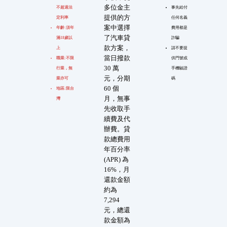
多位金主
不超過法
事先給付
提供的方
定利率
任何名義
案中選擇
年齡:須年
費用都是
了汽車貸
滿18歲以
詐騙
款方案，
上
請不要提
當日撥款
職業:不限
供門號或
30 萬
行業，無
手機驗證
元，分期
業亦可
碼
60 個
地區:限台
月，無事
灣
先收取手
續費及代
辦費。貸
款總費用
年百分率
(APR) 為
16%，月
還款金額
約為
7,294
元，總還
款金額為