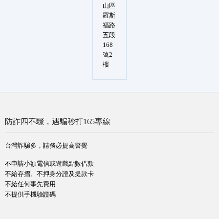
山區
羅斯
福路
五段
168
號2
樓
防詐四不驟，遇騙秒打165專線
台灣詐騙多，請務必提高警覺
不申請小額電信或遊戲點數借款
不給存摺、不押身分證及提款卡
不給任何事先費用
不提供手機驗證碼