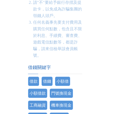
請"不"要給予銀行存摺及提
款卡，以免成為詐騙集團的
領錢人頭戶。
任何名義事先要支付費用及
購買任何點數，包含且不限
於利息、手續費、審查費、
遊戲電信點數等，都是詐
騙，請來信檢舉該會員帳
號。
借錢關鍵字
借款
借錢
小額借
小額借款
門號換現金
工商融資
機車換現金