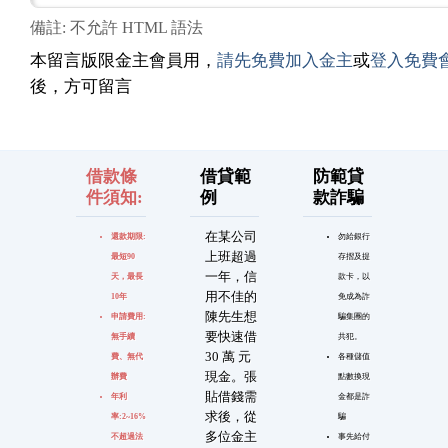
備註: 不允許 HTML 語法
本留言版限金主會員用，
請先免費加入金主
或
登入免費
後，方可留言
借款條
借貸範
防範貸
件須知:
例
款詐騙
在某公司
還款期限:
勿給銀行
上班超過
最短90
存摺及提
一年，信
天，最長
款卡，以
用不佳的
10年
免成為詐
陳先生想
申請費用:
騙集團的
要快速借
無手續
共犯。
30 萬 元
費、無代
各種儲值
現金。張
辦費
點數換現
貼借錢需
年利
金都是詐
求後，從
率:2~16%
騙
多位金主
不超過法
事先給付