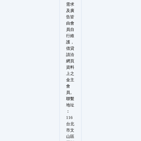
需求
及廣
告皆
由會
員自
行維
護，
借貸
請洽
網頁
資料
上之
金主
會
員。
聯繫
地址
︰
116
台北
市文
山區