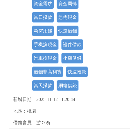
資金需求
資金周轉
當日撥款
急需現金
急需用錢
快速借錢
手機換現金
證件借款
汽車換現金
小額借錢
借錢非高利貸
快速撥款
當天撥款
網絡借錢
新增日期：2025-11-12 11:20:44
地區：桃園
借錢會員：游Ｏ漪