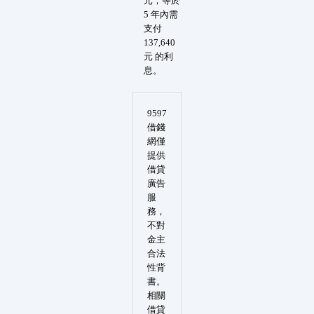
元，等於
5 年內需
支付
137,640
元 的利
息。
9597
借錢
網僅
提供
借貸
廣告
服
務，
不對
金主
合法
性背
書。
相關
借貸