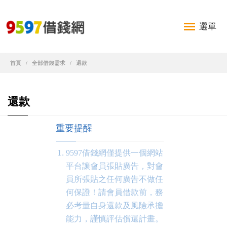
選單
首頁
全部借錢需求
還款
還款
重要提醒
9597借錢網僅提供一個網站
平台讓會員張貼廣告，對會
員所張貼之任何廣告不做任
何保證！請會員借款前，務
必考量自身還款及風險承擔
能力，謹慎評估償還計畫。