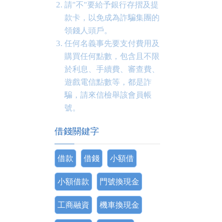
請"不"要給予銀行存摺及提
款卡，以免成為詐騙集團的
領錢人頭戶。
任何名義事先要支付費用及
購買任何點數，包含且不限
於利息、手續費、審查費、
遊戲電信點數等，都是詐
騙，請來信檢舉該會員帳
號。
借錢關鍵字
借款
借錢
小額借
小額借款
門號換現金
工商融資
機車換現金