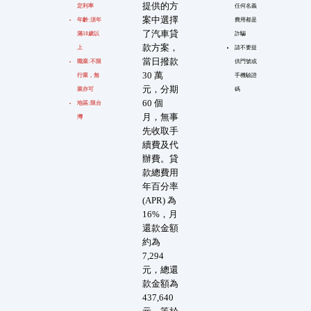
提供的方
定利率
任何名義
案中選擇
年齡:須年
費用都是
了汽車貸
滿18歲以
詐騙
款方案，
上
請不要提
當日撥款
職業:不限
供門號或
30 萬
行業，無
手機驗證
元，分期
業亦可
碼
60 個
地區:限台
月，無事
灣
先收取手
續費及代
辦費。貸
款總費用
年百分率
(APR) 為
16%，月
還款金額
約為
7,294
元，總還
款金額為
437,640