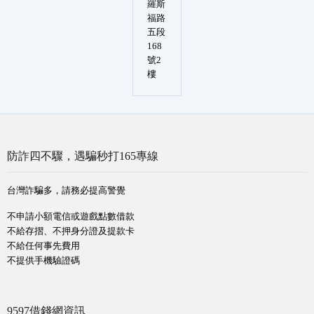
羅斯
福路
五段
168
號2
樓
防詐四不驟，遇騙秒打165專線
台灣詐騙多，請務必提高警覺
不申請小額電信或遊戲點數借款
不給存摺、不押身分證及提款卡
不給任何事先費用
不提供手機驗證碼
9597借錢網資訊