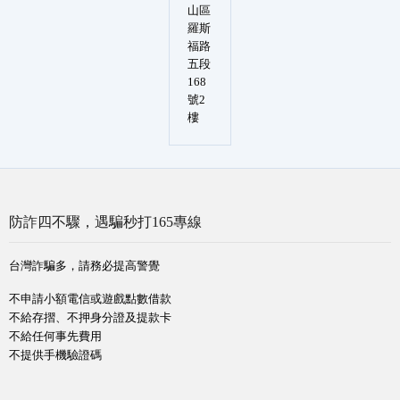
山區
羅斯
福路
五段
168
號2
樓
防詐四不驟，遇騙秒打165專線
台灣詐騙多，請務必提高警覺
不申請小額電信或遊戲點數借款
不給存摺、不押身分證及提款卡
不給任何事先費用
不提供手機驗證碼