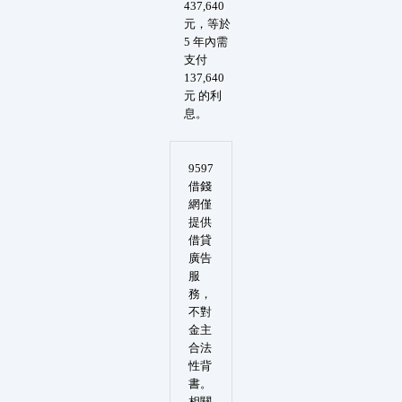
437,640
元，等於
5 年內需
支付
137,640
元 的利
息。
9597
借錢
網僅
提供
借貸
廣告
服
務，
不對
金主
合法
性背
書。
相關