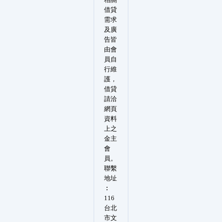
借貸
需求
及廣
告皆
由會
員自
行維
護，
借貸
請洽
網頁
資料
上之
金主
會
員。
聯繫
地址
︰
116
台北
市文