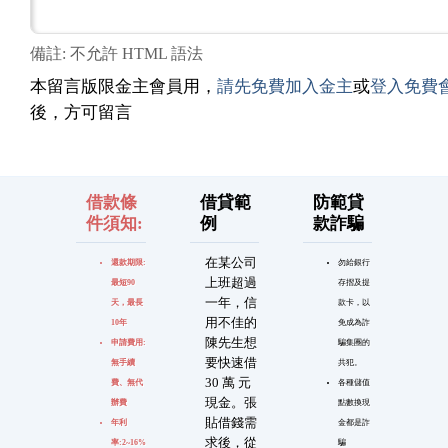
備註: 不允許 HTML 語法
本留言版限金主會員用，
請先免費加入金主
或
登入免費
後，方可留言
借款條
借貸範
防範貸
件須知:
例
款詐騙
在某公司
還款期限:
勿給銀行
上班超過
最短90
存摺及提
一年，信
天，最長
款卡，以
用不佳的
10年
免成為詐
陳先生想
申請費用:
騙集團的
要快速借
無手續
共犯。
30 萬 元
費、無代
各種儲值
現金。張
辦費
點數換現
貼借錢需
年利
金都是詐
求後，從
率:2~16%
騙