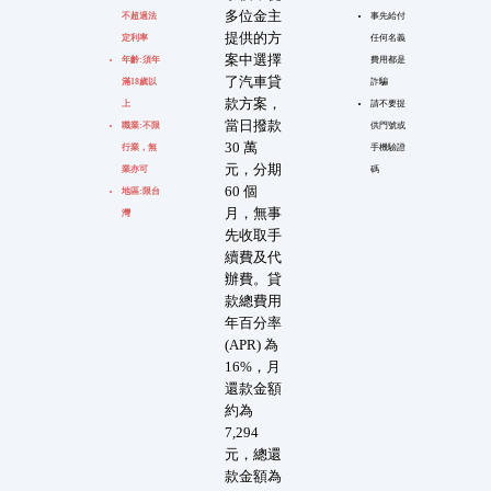
多位金主
不超過法
事先給付
提供的方
定利率
任何名義
案中選擇
年齡:須年
費用都是
了汽車貸
滿18歲以
詐騙
款方案，
上
請不要提
當日撥款
職業:不限
供門號或
30 萬
行業，無
手機驗證
元，分期
業亦可
碼
60 個
地區:限台
月，無事
灣
先收取手
續費及代
辦費。貸
款總費用
年百分率
(APR) 為
16%，月
還款金額
約為
7,294
元，總還
款金額為