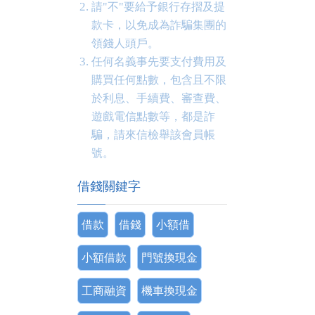
請"不"要給予銀行存摺及提
款卡，以免成為詐騙集團的
領錢人頭戶。
任何名義事先要支付費用及
購買任何點數，包含且不限
於利息、手續費、審查費、
遊戲電信點數等，都是詐
騙，請來信檢舉該會員帳
號。
借錢關鍵字
借款
借錢
小額借
小額借款
門號換現金
工商融資
機車換現金