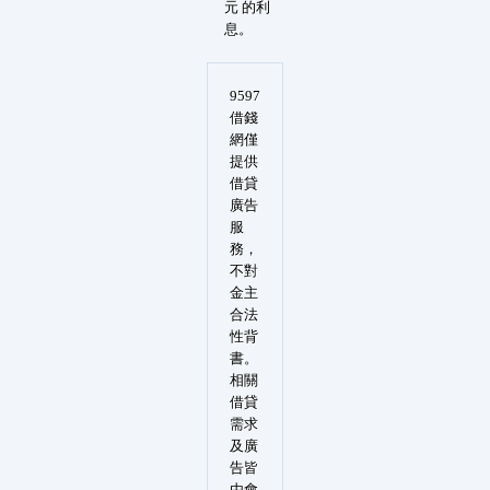
元 的利
息。
9597
借錢
網僅
提供
借貸
廣告
服
務，
不對
金主
合法
性背
書。
相關
借貸
需求
及廣
告皆
由會