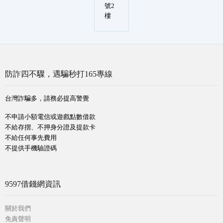
號2
樓
防詐四不驟，遇騙秒打165專線
台灣詐騙多，請務必提高警覺
不申請小額電信或遊戲點數借款
不給存摺、不押身分證及提款卡
不給任何事先費用
不提供手機驗證碼
9597借錢網資訊
關於我們
免責聲明