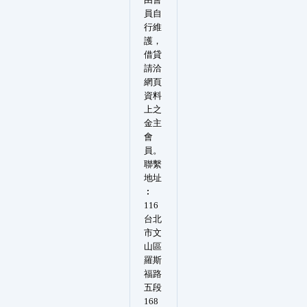
員自
行維
護，
借貸
請洽
網頁
資料
上之
金主
會
員。
聯繫
地址
︰
116
台北
市文
山區
羅斯
福路
五段
168