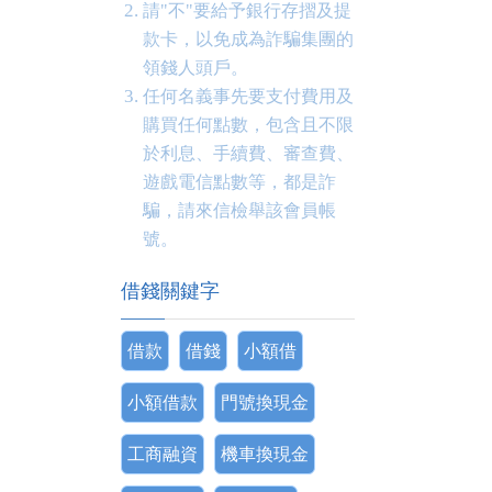
請"不"要給予銀行存摺及提
款卡，以免成為詐騙集團的
領錢人頭戶。
任何名義事先要支付費用及
購買任何點數，包含且不限
於利息、手續費、審查費、
遊戲電信點數等，都是詐
騙，請來信檢舉該會員帳
號。
借錢關鍵字
借款
借錢
小額借
小額借款
門號換現金
工商融資
機車換現金