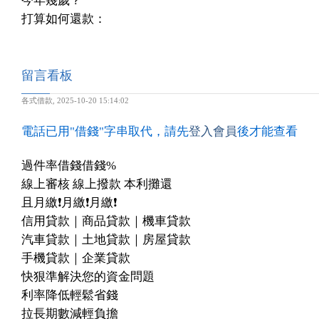
今年幾歲？
打算如何還款：
留言看板
各式借款
,
2025-10-20 15:14:02
電話已用"借錢"字串取代，請先
登入會員
後才能查看
過件率借錢借錢%
線上審核 線上撥款 本利攤還
且月繳❗️月繳❗️月繳❗️
信用貸款｜商品貸款｜機車貸款
汽車貸款｜土地貸款｜房屋貸款
手機貸款｜企業貸款
快狠準解決您的資金問題
利率降低輕鬆省錢
拉長期數減輕負擔