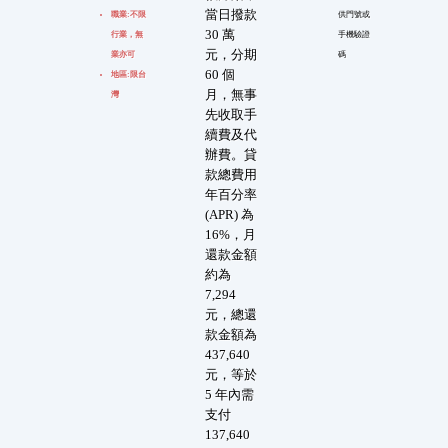
當日撥款
職業:不限
供門號或
30 萬
行業，無
手機驗證
元，分期
業亦可
碼
60 個
地區:限台
月，無事
灣
先收取手
續費及代
辦費。貸
款總費用
年百分率
(APR) 為
16%，月
還款金額
約為
7,294
元，總還
款金額為
437,640
元，等於
5 年內需
支付
137,640