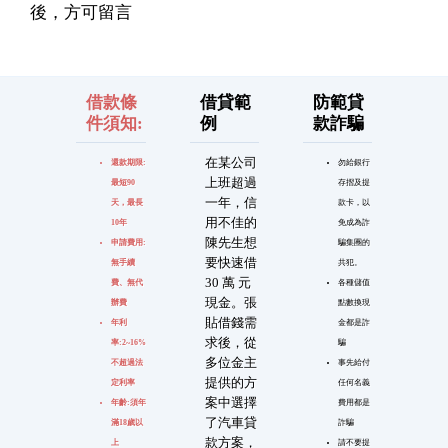
後，方可留言
借款條
借貸範
防範貸
件須知:
例
款詐騙
在某公司
還款期限:
勿給銀行
上班超過
最短90
存摺及提
一年，信
天，最長
款卡，以
用不佳的
10年
免成為詐
陳先生想
申請費用:
騙集團的
要快速借
無手續
共犯。
30 萬 元
費、無代
各種儲值
現金。張
辦費
點數換現
貼借錢需
年利
金都是詐
求後，從
率:2~16%
騙
多位金主
不超過法
事先給付
提供的方
定利率
任何名義
案中選擇
年齡:須年
費用都是
了汽車貸
滿18歲以
詐騙
款方案，
上
請不要提