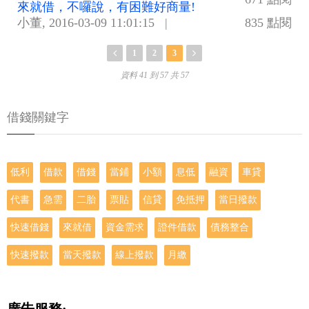
來就借，不囉說，有困難好商量!
小董
,
2016-03-09 11:01:15
|
835 點閱
1
2
3
資料 41 到 57 共 57
借錢關鍵字
低利
借款
借錢
當鋪
小額
息低
融資
車貸
代書
急需
二胎
票貼
信貸
免抵押
當日撥款
快速借錢
來就借
資金需求
證件借款
債務整合
快速撥款
當天撥款
線上撥款
月繳