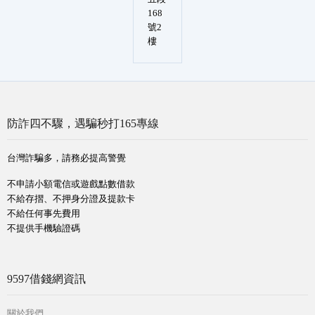
168
號2
樓
防詐四不驟，遇騙秒打165專線
台灣詐騙多，請務必提高警覺
不申請小額電信或遊戲點數借款
不給存摺、不押身分證及提款卡
不給任何事先費用
不提供手機驗證碼
9597借錢網資訊
關於我們