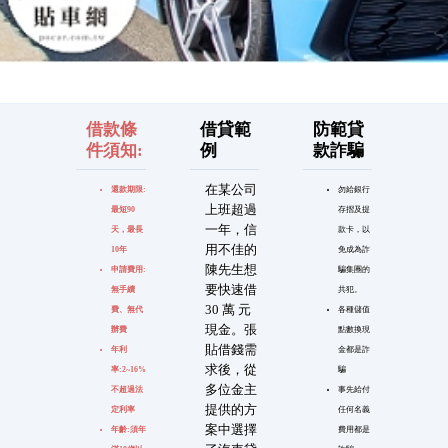
借款條
借貸範
防範貸
件須知:
例
款詐騙
在某公司
還款期限:
勿給銀行
上班超過
最短90
存摺及提
一年，信
天，最長
款卡，以
用不佳的
10年
免成為詐
陳先生想
申請費用:
騙集團的
要快速借
無手續
共犯。
30 萬 元
費、無代
各種儲值
現金。張
辦費
點數換現
貼借錢需
年利
金都是詐
求後，從
率:2~16%
騙
多位金主
不超過法
事先給付
提供的方
定利率
任何名義
案中選擇
年齡:須年
費用都是