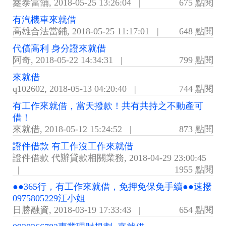
鑫泰當舖
,
2018-05-25 13:26:04
|
675 點閱
有汽機車來就借
高雄合法當鋪
,
2018-05-25 11:17:01
|
648 點閱
代償高利 身分證來就借
阿奇
,
2018-05-22 14:34:31
|
799 點閱
來就借
q102602
,
2018-05-13 04:20:40
|
744 點閱
有工作來就借，當天撥款！共有共持之不動產可
借！
來就借
,
2018-05-12 15:24:52
|
873 點閱
證件借款 有工作沒工作來就借
證件借款 代辦貸款相關業務
,
2018-04-29 23:00:45
|
1955 點閱
●●365行，有工作來就借，免押免保免手續●●速撥
0975805229江小姐
日勝融資
,
2018-03-19 17:33:43
|
654 點閱