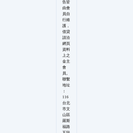
告皆
由會
員自
行維
護，
借貸
請洽
網頁
資料
上之
金主
會
員。
聯繫
地址
︰
116
台北
市文
山區
羅斯
福路
五段