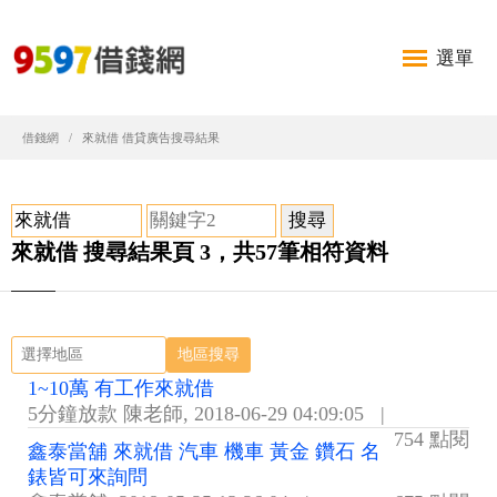
選單
借錢網
來就借 借貸廣告搜尋結果
來就借 搜尋結果頁 3，共57筆相符資料
地區搜尋
1~10萬 有工作來就借
5分鐘放款 陳老師
,
2018-06-29 04:09:05
|
754 點閱
鑫泰當舖 來就借 汽車 機車 黃金 鑽石 名
錶皆可來詢問