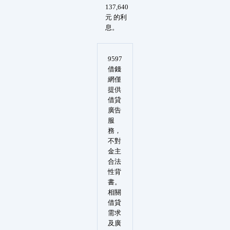
137,640
元 的利
息。
9597
借錢
網僅
提供
借貸
廣告
服
務，
不對
金主
合法
性背
書。
相關
借貸
需求
及廣