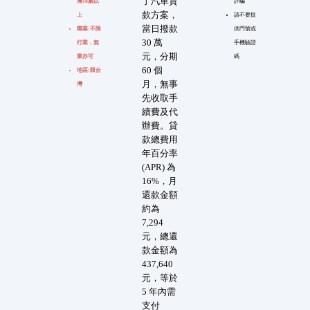
了汽車貸
滿18歲以
詐騙
款方案，
上
請不要提
當日撥款
職業:不限
供門號或
30 萬
行業，無
手機驗證
元，分期
業亦可
碼
60 個
地區:限台
月，無事
灣
先收取手
續費及代
辦費。貸
款總費用
年百分率
(APR) 為
16%，月
還款金額
約為
7,294
元，總還
款金額為
437,640
元，等於
5 年內需
支付