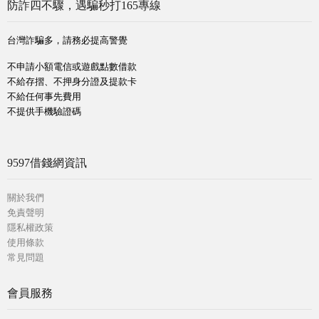
防詐四不驟，遇騙秒打165專線
台灣詐騙多，請務必提高警覺
不申請小額電信或遊戲點數借款
不給存摺、不押身分證及提款卡
不給任何事先費用
不提供手機驗證碼
9597借錢網資訊
關於我們
免責聲明
隱私權政策
使用條款
常見問題
會員服務