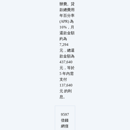
辦費。貸
款總費用
年百分率
(APR) 為
16%，月
還款金額
約為
7,294
元，總還
款金額為
437,640
元，等於
5 年內需
支付
137,640
元 的利
息。
9597
借錢
網僅