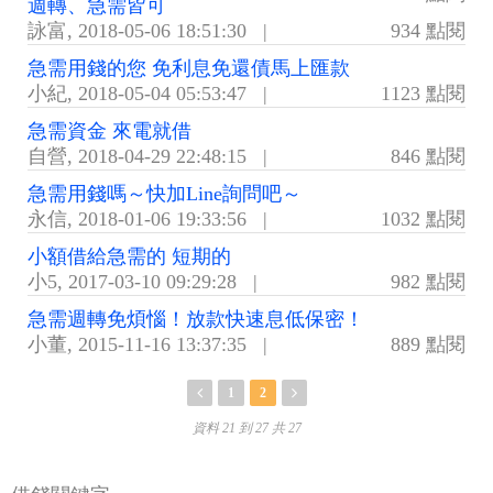
週轉、急需皆可
詠富
,
2018-05-06 18:51:30
|
934 點閱
急需用錢的您 免利息免還債馬上匯款
小紀
,
2018-05-04 05:53:47
|
1123 點閱
急需資金 來電就借
自營
,
2018-04-29 22:48:15
|
846 點閱
急需用錢嗎～快加Line詢問吧～
永信
,
2018-01-06 19:33:56
|
1032 點閱
小額借給急需的 短期的
小5
,
2017-03-10 09:29:28
|
982 點閱
急需週轉免煩惱！放款快速息低保密！
小董
,
2015-11-16 13:37:35
|
889 點閱
1
2
資料 21 到 27 共 27