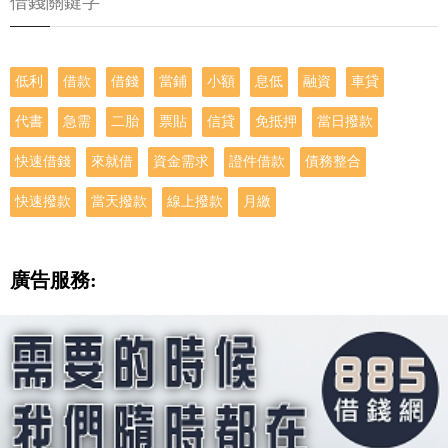
借錢關鍵字
低利
借款
借錢
當鋪
小額
息低
融資
車貸
代書
急需
二胎
票貼
信貸
免抵押
當日撥款
快速借錢
來就借
資金需求
證件借款
債務整合
快速撥款
當天撥款
線上撥款
月繳
廣告服務: