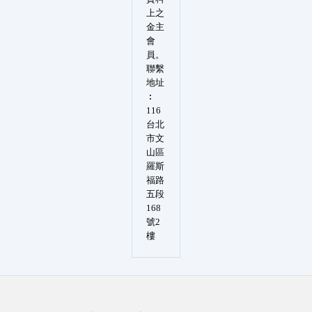
上之
金主
會
員。
聯繫
地址
︰
116
台北
市文
山區
羅斯
福路
五段
168
號2
樓