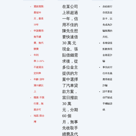
在某公司
還款期限:
勿給銀行
上班超過
最短90
存摺及提
一年，信
天，最長
款卡，以
用不佳的
10年
免成為詐
陳先生想
申請費用:
騙集團的
要快速借
無手續
共犯。
30 萬 元
費、無代
各種儲值
現金。張
辦費
點數換現
貼借錢需
年利
金都是詐
求後，從
率:2~16%
騙
多位金主
不超過法
事先給付
提供的方
定利率
任何名義
案中選擇
年齡:須年
費用都是
了汽車貸
滿18歲以
詐騙
款方案，
上
請不要提
當日撥款
職業:不限
供門號或
30 萬
行業，無
手機驗證
元，分期
業亦可
碼
60 個
地區:限台
月，無事
灣
先收取手
續費及代