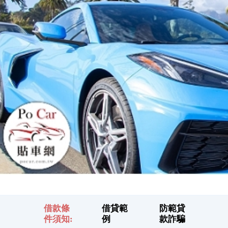
借款條
借貸範
防範貸
件須知:
例
款詐騙