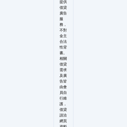
提供
借貸
廣告
服
務，
不對
金主
合法
性背
書。
相關
借貸
需求
及廣
告皆
由會
員自
行維
護，
借貸
請洽
網頁
資料