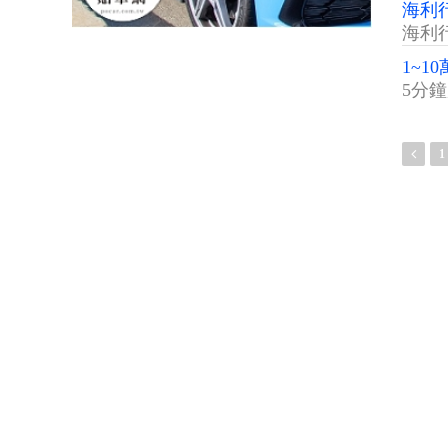
海利行
海利
1~1
5分
1