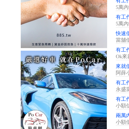
有工
5萬
有工
5萬
快速
當舖
有工
Ok來
來就
阿薛
有工
永盛
有工
小額
兩萬
小額