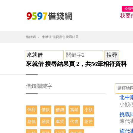
免費
我要
借錢網
來就借 借貸廣告搜尋結果
來就借 搜尋結果頁 2，共56筆相符資料
借錢關鍵字
北中
小額/
低利
借款
借錢
當鋪
小額
挑戰
陳代
息低
融資
車貸
代書
急需
施代