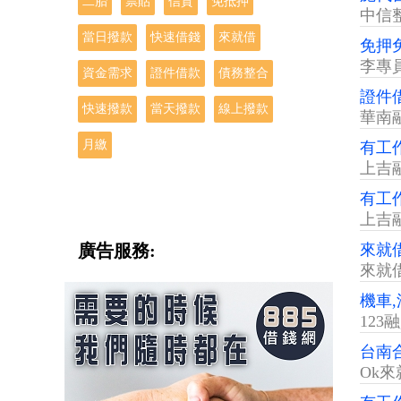
二胎
票貼
信貸
免抵押
中信
當日撥款
快速借錢
來就借
免押
李專
資金需求
證件借款
債務整合
證件
快速撥款
當天撥款
線上撥款
華南
月繳
有工
上吉
有工
上吉
廣告服務:
來就
來就
機車,
123
台南
Ok來