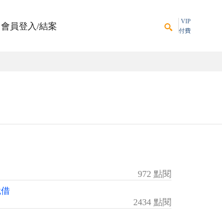
VIP
會員登入/結案
付費
972 點閱
就借
2434 點閱