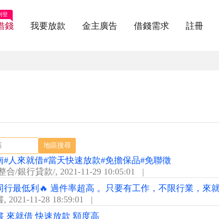
刊登
借錢
我要放款
金主廣告
借錢需求
註冊
地區搜尋
南#人來就借#當天快速放款#免擔保品#免聯徵
整合/銀行貸款/
,
2021-11-29 10:05:01
|
同行最低利🔥 過件率超高 。只要有工作，不限行業，來
書
,
2021-11-28 18:59:01
|
書 來就借 快速放款 額度高