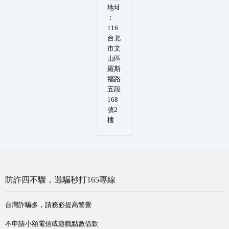
地址
︰
116
台北
市文
山區
羅斯
福路
五段
168
號2
樓
防詐四不驟，遇騙秒打165專線
台灣詐騙多，請務必提高警覺
不申請小額電信或遊戲點數借款