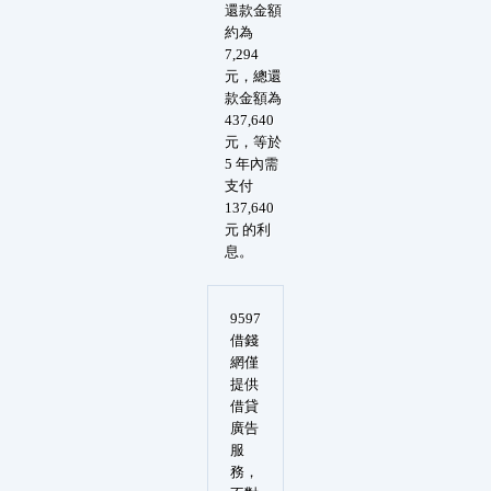
還款金額
約為
7,294
元，總還
款金額為
437,640
元，等於
5 年內需
支付
137,640
元 的利
息。
9597
借錢
網僅
提供
借貸
廣告
服
務，