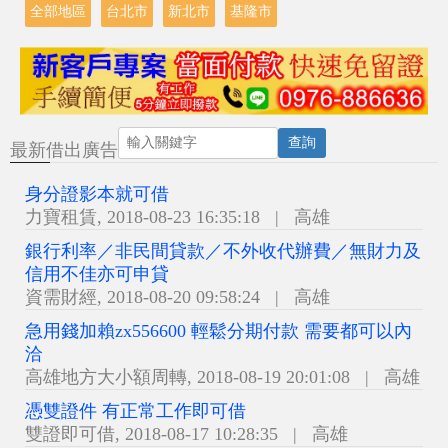
全部地區
台北市
新北市
基隆市
查詢
最新借出廣告
身分證影本就可借
力寶租賃
,
2018-08-23 16:35:18
|
高雄
銀行利率／非民間貸款／不外收代辦費／無財力及
信用不佳亦可申貸
資需財經
,
2018-08-20 09:58:24
|
高雄
急用錢加賴zx556600 輕鬆分期付款 需要都可以內
洽
高雄地方大小額周轉
,
2018-08-19 20:01:08
|
高雄
憑雙證件 有正常工作即可借
雙證即可借
,
2018-08-17 10:28:35
|
高雄