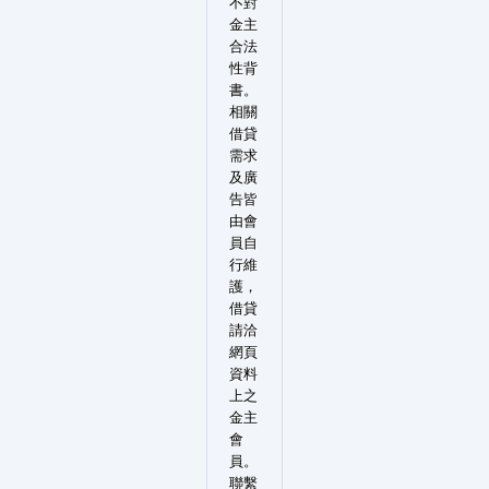
不對
金主
合法
性背
書。
相關
借貸
需求
及廣
告皆
由會
員自
行維
護，
借貸
請洽
網頁
資料
上之
金主
會
員。
聯繫