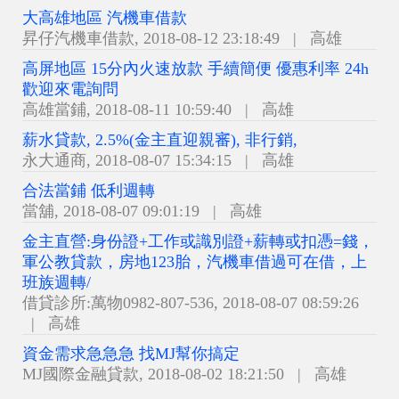
大高雄地區 汽機車借款
昇仔汽機車借款
,
2018-08-12 23:18:49
|
高雄
高屏地區 15分內火速放款 手續簡便 優惠利率 24h
歡迎來電詢問
高雄當鋪
,
2018-08-11 10:59:40
|
高雄
薪水貸款, 2.5%(金主直迎親審), 非行銷,
永大通商
,
2018-08-07 15:34:15
|
高雄
合法當鋪 低利週轉
當舖
,
2018-08-07 09:01:19
|
高雄
金主直營:身份證+工作或識別證+薪轉或扣憑=錢，
軍公教貸款，房地123胎，汽機車借過可在借，上
班族週轉/
借貸診所:萬物0982-807-536
,
2018-08-07 08:59:26
|
高雄
資金需求急急急 找MJ幫你搞定
MJ國際金融貸款
,
2018-08-02 18:21:50
|
高雄