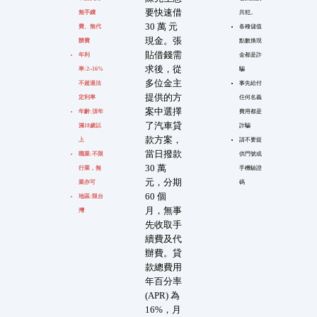
要快速借
無手續
共犯。
30 萬 元
費、無代
各種儲值
現金。張
辦費
點數換現
貼借錢需
年利
金都是詐
求後，從
率:2~16%
騙
多位金主
不超過法
事先給付
提供的方
定利率
任何名義
案中選擇
年齡:須年
費用都是
了汽車貸
滿18歲以
詐騙
款方案，
上
請不要提
當日撥款
職業:不限
供門號或
30 萬
行業，無
手機驗證
元，分期
業亦可
碼
60 個
地區:限台
月，無事
灣
先收取手
續費及代
辦費。貸
款總費用
年百分率
(APR) 為
16%，月