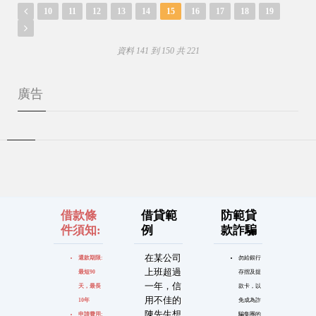
10
11
12
13
14
15
16
17
18
19
資料 141 到 150 共 221
廣告
借款條
借貸範
防範貸
件須知:
例
款詐騙
在某公司
還款期限:
勿給銀行
上班超過
最短90
存摺及提
一年，信
天，最長
款卡，以
用不佳的
10年
免成為詐
陳先生想
申請費用:
騙集團的