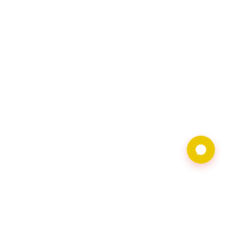
9597借錢網僅提供借
貸廣告服務，不對金
主合法性背書。相關