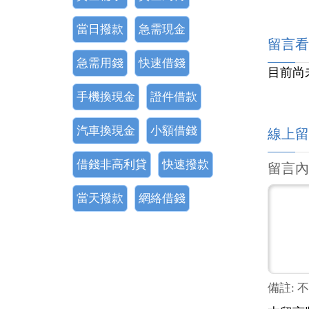
當日撥款
急需現金
留言看
急需用錢
快速借錢
目前尚
手機換現金
證件借款
汽車換現金
小額借錢
線上留
借錢非高利貸
快速撥款
留言內
當天撥款
網絡借錢
備註: 