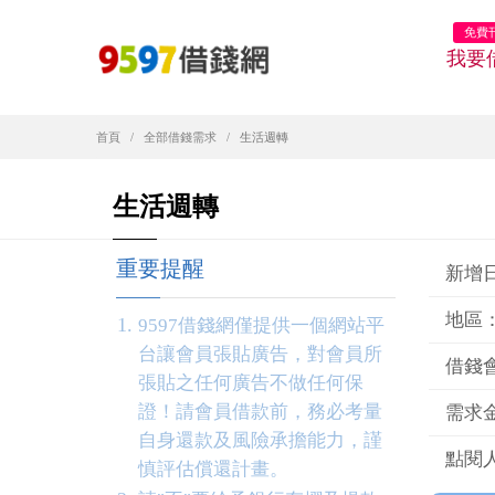
免費
我要
首頁
全部借錢需求
生活週轉
生活週轉
重要提醒
新增日期
地區
9597借錢網僅提供一個網站平
台讓會員張貼廣告，對會員所
借錢
張貼之任何廣告不做任何保
證！請會員借款前，務必考量
需求金
自身還款及風險承擔能力，謹
點閱人
慎評估償還計畫。