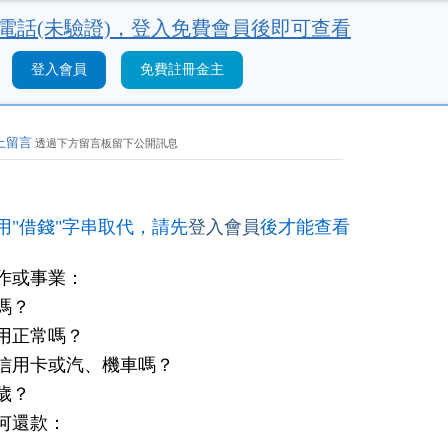
電話(未驗證)，
登入免費會員後即可查看
登入會員
免費註冊金主
上留言
透過下方留言板留下公開訊息
用"借錢"字串取代，請先
登入會員
後才能查看
作或事業：
嗎？
用正常嗎？
信用卡或汽、機車嗎？
歲？
何還款：