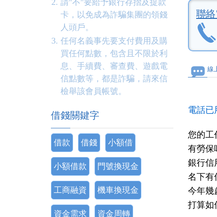
請"不"要給予銀行存摺及提款
聯絡
卡，以免成為詐騙集團的領錢
人頭戶。
任何名義事先要支付費用及購
買任何點數，包含且不限於利
息、手續費、審查費、遊戲電
線
信點數等，都是詐騙，請來信
檢舉該會員帳號。
電話已
借錢關鍵字
您的工
借款
借錢
小額借
有勞保
銀行信
小額借款
門號換現金
名下有
工商融資
機車換現金
今年幾
打算如
資金需求
資金周轉