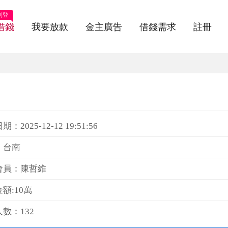
刊登
借錢
我要放款
金主廣告
借錢需求
註冊
：2025-12-12 19:51:56
：台南
會員：陳哲維
額:10萬
數：132