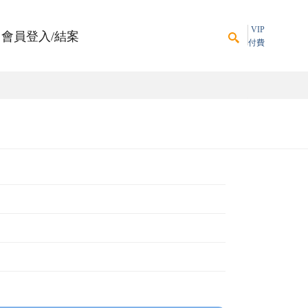
VIP
會員登入/結案
付費