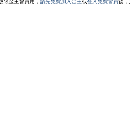
版限金主會員用，
請先免費加入金主
或
登入免費會員
後，