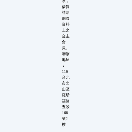
護，
借貸
請洽
網頁
資料
上之
金主
會
員。
聯繫
地址
︰
116
台北
市文
山區
羅斯
福路
五段
168
號2
樓