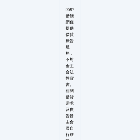
9597
借錢
網僅
提供
借貸
廣告
服
務，
不對
金主
合法
性背
書。
相關
借貸
需求
及廣
告皆
由會
員自
行維