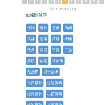
2
3
4
5
6
7
8
9
10
11
資料 61 到 70 共 2680
借錢關鍵字
低利
借款
息低
借錢
當舖
急需
當鋪
小額
代書
融資
車貸
二胎
票貼
信貸
來就借
免抵押
資金需求
當日撥款
快速借錢
證件借款
小額借錢
快速撥款
當天撥款