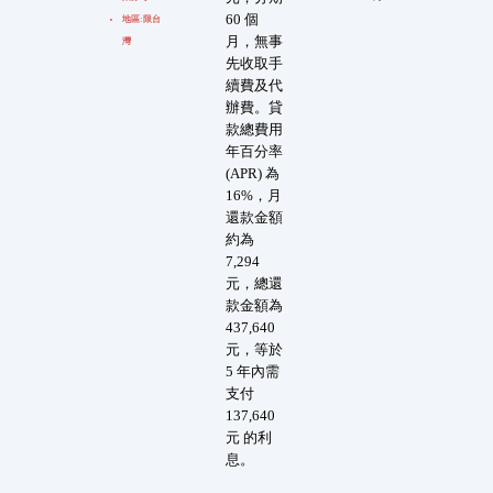
60 個
地區:限台
月，無事
灣
先收取手
續費及代
辦費。貸
款總費用
年百分率
(APR) 為
16%，月
還款金額
約為
7,294
元，總還
款金額為
437,640
元，等於
5 年內需
支付
137,640
元 的利
息。