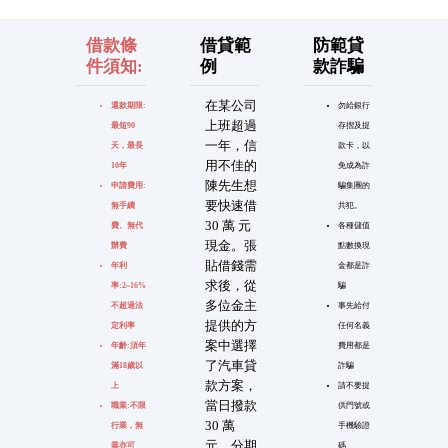
借款條
借貸範
防範貸
件須知:
例
款詐騙
在某公司
還款期限:
勿給銀行
上班超過
最短90
存摺及提
一年，信
天，最長
款卡，以
用不佳的
10年
免成為詐
陳先生想
申請費用:
騙集團的
要快速借
無手續
共犯。
30 萬 元
費、無代
各種儲值
現金。張
辦費
點數換現
貼借錢需
年利
金都是詐
求後，從
率:2~16%
騙
多位金主
不超過法
事先給付
提供的方
定利率
任何名義
案中選擇
年齡:須年
費用都是
了汽車貸
滿18歲以
詐騙
款方案，
上
請不要提
當日撥款
職業:不限
供門號或
30 萬
行業，無
手機驗證
元，分期
業亦可
碼