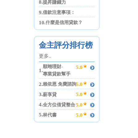
8.
提昇賺錢力
9.
借款注意事項：
10.
什麼是信用貸款？
金主評分排行榜
更多..
順翊理財-
5.0
1.
專業貸款幫手
2.
5.0
賴依恩 免費諮詢
3.
5.0
薪享貸
4.
5.0
全方位借貸整合
5.
5.0
林代書