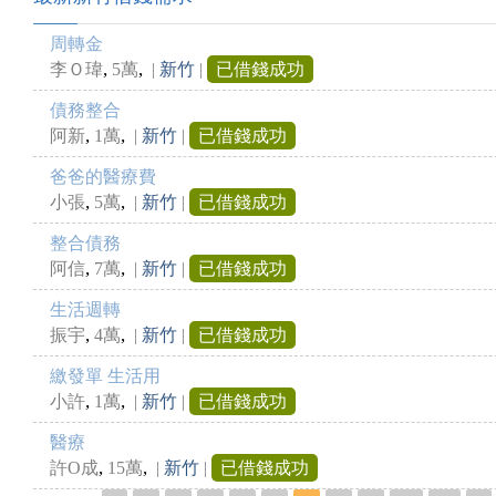
周轉金
,
,
李Ｏ瑋
5萬
|
新竹
|
已借錢成功
債務整合
,
,
阿新
1萬
|
新竹
|
已借錢成功
爸爸的醫療費
,
,
小張
5萬
|
新竹
|
已借錢成功
整合債務
,
,
阿信
7萬
|
新竹
|
已借錢成功
生活週轉
,
,
振宇
4萬
|
新竹
|
已借錢成功
繳發單 生活用
,
,
小許
1萬
|
新竹
|
已借錢成功
醫療
,
,
許O成
15萬
|
新竹
|
已借錢成功