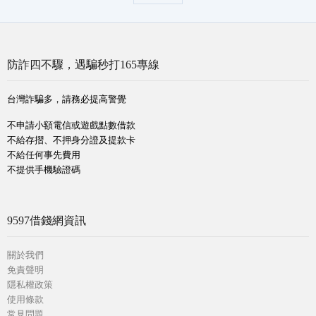
防詐四不驟，遇騙秒打165專線
台灣詐騙多，請務必提高警覺
不申請小額電信或遊戲點數借款
不給存摺、不押身分證及提款卡
不給任何事先費用
不提供手機驗證碼
9597借錢網資訊
關於我們
免責聲明
隱私權政策
使用條款
常見問題