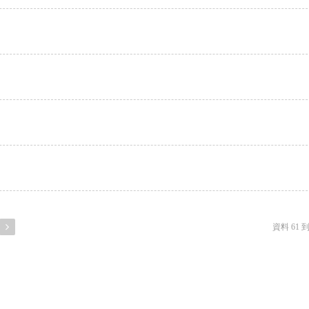
資料 61 到 