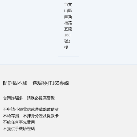
市文
山區
羅斯
福路
五段
168
號2
樓
防詐四不驟，遇騙秒打165專線
台灣詐騙多，請務必提高警覺
不申請小額電信或遊戲點數借款
不給存摺、不押身分證及提款卡
不給任何事先費用
不提供手機驗證碼