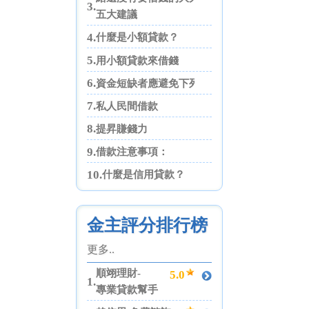
3.
五大建議
4.
什麼是小額貸款？
5.
用小額貸款來借錢
6.
資金短缺者應避免下列四點
7.
私人民間借款
8.
提昇賺錢力
9.
借款注意事項：
10.
什麼是信用貸款？
金主評分排行榜
更多..
順翊理財-
5.0
1.
專業貸款幫手