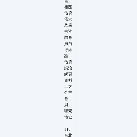
書。
相關
借貸
需求
及廣
告皆
由會
員自
行維
護，
借貸
請洽
網頁
資料
上之
金主
會
員。
聯繫
地址
︰
116
台北