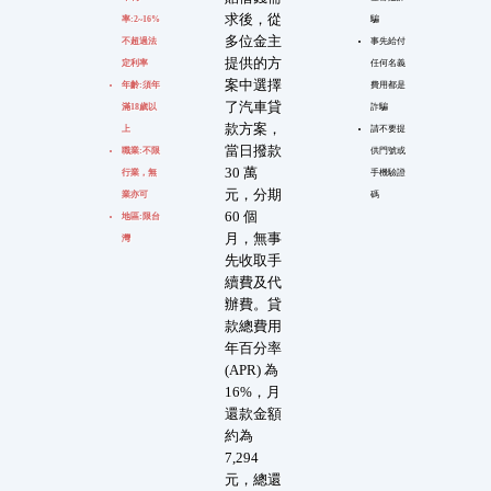
求後，從
率:2~16%
騙
多位金主
不超過法
事先給付
提供的方
定利率
任何名義
案中選擇
年齡:須年
費用都是
了汽車貸
滿18歲以
詐騙
款方案，
上
請不要提
當日撥款
職業:不限
供門號或
30 萬
行業，無
手機驗證
元，分期
業亦可
碼
60 個
地區:限台
月，無事
灣
先收取手
續費及代
辦費。貸
款總費用
年百分率
(APR) 為
16%，月
還款金額
約為
7,294
元，總還