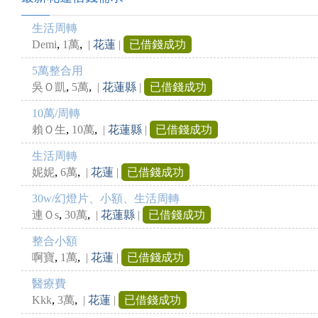
生活周轉
,
,
Demi
1萬
|
花蓮
|
已借錢成功
5萬整合用
,
,
吳Ｏ凱
5萬
|
花蓮縣
|
已借錢成功
10萬/周轉
,
,
賴Ｏ生
10萬
|
花蓮縣
|
已借錢成功
生活周轉
,
,
妮妮
6萬
|
花蓮
|
已借錢成功
30w/幻燈片、小額、生活周轉
,
,
連Ｏs
30萬
|
花蓮縣
|
已借錢成功
整合小額
,
,
啊寶
1萬
|
花蓮
|
已借錢成功
醫療費
,
,
Kkk
3萬
|
花蓮
|
已借錢成功