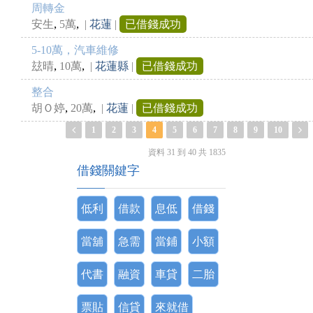
周轉金
,
,
安生
5萬
|
花蓮
|
已借錢成功
5-10萬，汽車維修
,
,
玆晴
10萬
|
花蓮縣
|
已借錢成功
整合
,
,
胡Ｏ婷
20萬
|
花蓮
|
已借錢成功
1
2
3
4
5
6
7
8
9
10
資料 31 到 40 共 1835
借錢關鍵字
低利
借款
息低
借錢
當舖
急需
當鋪
小額
代書
融資
車貸
二胎
票貼
信貸
來就借