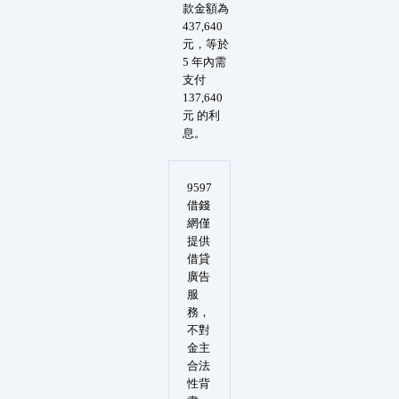
款金額為
437,640
元，等於
5 年內需
支付
137,640
元 的利
息。
9597
借錢
網僅
提供
借貸
廣告
服
務，
不對
金主
合法
性背