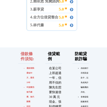
2.
5.0
賴依恩 免費諮詢
3.
5.0
薪享貸
4.
5.0
全方位借貸整合
5.
5.0
林代書
借款條
借貸範
防範貸
件須知:
例
款詐騙
在某公司
還款期限:
勿給銀行
上班超過
最短90
存摺及提
一年，信
天，最長
款卡，以
用不佳的
10年
免成為詐
陳先生想
申請費用:
騙集團的
要快速借
無手續
共犯。
30 萬 元
費、無代
各種儲值
現金。張
辦費
點數換現
貼借錢需
年利
金都是詐