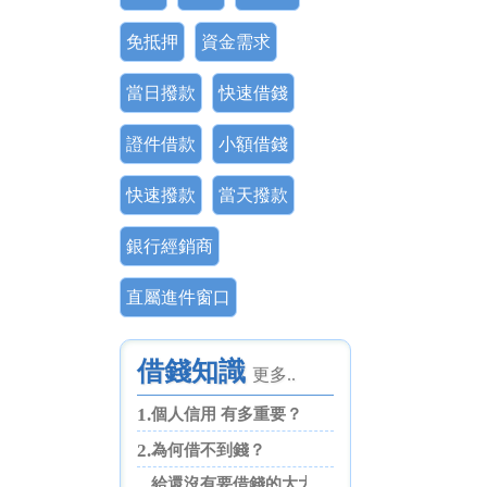
免抵押
資金需求
當日撥款
快速借錢
證件借款
小額借錢
快速撥款
當天撥款
銀行經銷商
直屬進件窗口
借錢知識
更多..
1.
個人信用 有多重要？
2.
為何借不到錢？
給還沒有要借錢的大大們