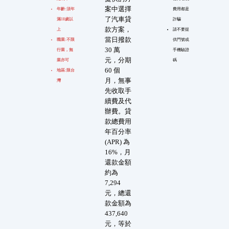
案中選擇
年齡:須年
費用都是
了汽車貸
滿18歲以
詐騙
款方案，
上
請不要提
當日撥款
職業:不限
供門號或
30 萬
行業，無
手機驗證
元，分期
業亦可
碼
60 個
地區:限台
月，無事
灣
先收取手
續費及代
辦費。貸
款總費用
年百分率
(APR) 為
16%，月
還款金額
約為
7,294
元，總還
款金額為
437,640
元，等於