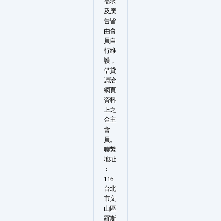
需求
及廣
告皆
由會
員自
行維
護，
借貸
請洽
網頁
資料
上之
金主
會
員。
聯繫
地址
︰
116
台北
市文
山區
羅斯