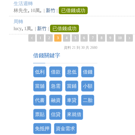
生活週轉
,
,
林先生
10萬
|
新竹
|
已借錢成功
周轉
,
,
lucy
1萬
|
新竹
|
已借錢成功
1
2
3
4
5
6
7
8
9
10
資料 21 到 30 共 2680
借錢關鍵字
低利
借款
息低
借錢
當舖
急需
當鋪
小額
代書
融資
車貸
二胎
票貼
信貸
來就借
免抵押
資金需求