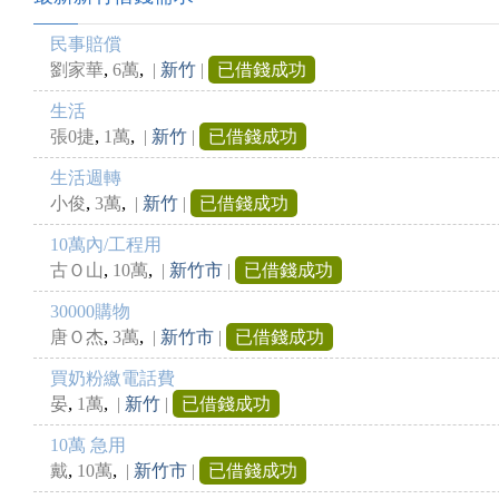
民事賠償
,
,
劉家華
6萬
|
新竹
|
已借錢成功
生活
,
,
張0捷
1萬
|
新竹
|
已借錢成功
生活週轉
,
,
小俊
3萬
|
新竹
|
已借錢成功
10萬內/工程用
,
,
古Ｏ山
10萬
|
新竹市
|
已借錢成功
30000購物
,
,
唐Ｏ杰
3萬
|
新竹市
|
已借錢成功
買奶粉繳電話費
,
,
晏
1萬
|
新竹
|
已借錢成功
10萬 急用
,
,
戴
10萬
|
新竹市
|
已借錢成功