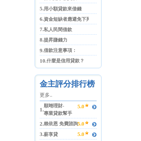
5.
用小額貸款來借錢
6.
資金短缺者應避免下列四點
7.
私人民間借款
8.
提昇賺錢力
9.
借款注意事項：
10.
什麼是信用貸款？
金主評分排行榜
更多..
順翊理財-
5.0
1.
專業貸款幫手
2.
5.0
賴依恩 免費諮詢
3.
5.0
薪享貸