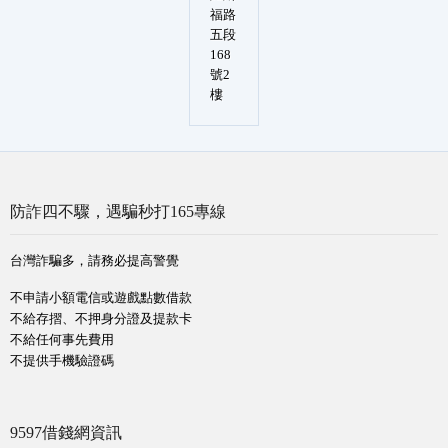
福路
五段
168
號2
樓
防詐四不驟，遇騙秒打165專線
台灣詐騙多，請務必提高警覺
不申請小額電信或遊戲點數借款
不給存摺、不押身分證及提款卡
不給任何事先費用
不提供手機驗證碼
9597借錢網資訊