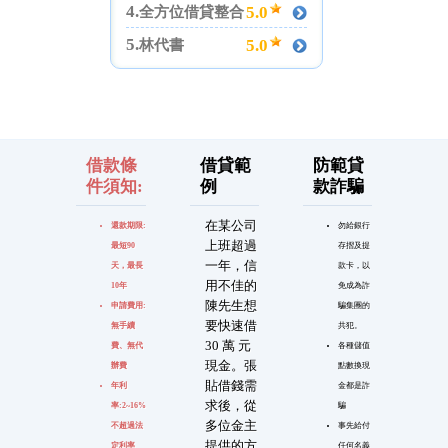
4.
5.0
全方位借貸整合
5.
5.0
林代書
借款條
借貸範
防範貸
件須知:
例
款詐騙
在某公司
還款期限:
勿給銀行
上班超過
最短90
存摺及提
一年，信
天，最長
款卡，以
用不佳的
10年
免成為詐
陳先生想
申請費用:
騙集團的
要快速借
無手續
共犯。
30 萬 元
費、無代
各種儲值
現金。張
辦費
點數換現
貼借錢需
年利
金都是詐
求後，從
率:2~16%
騙
多位金主
不超過法
事先給付
提供的方
定利率
任何名義