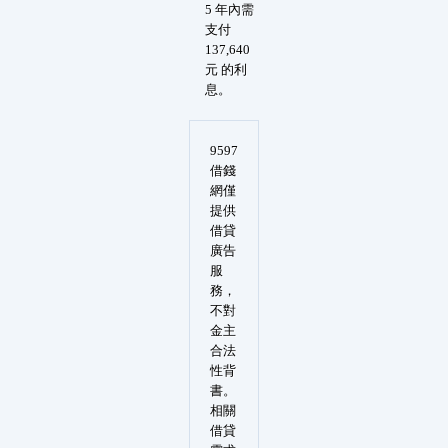
5 年內需
支付
137,640
元 的利
息。
9597
借錢
網僅
提供
借貸
廣告
服
務，
不對
金主
合法
性背
書。
相關
借貸