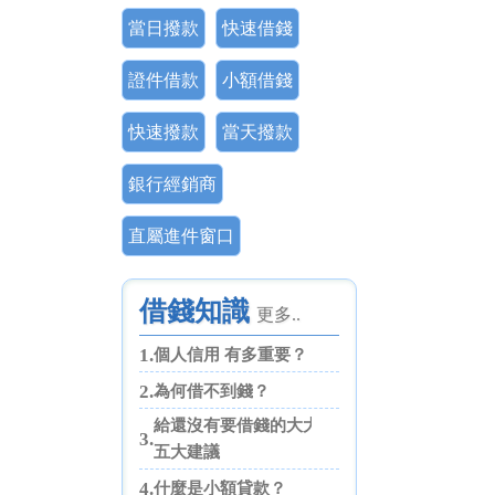
當日撥款
快速借錢
證件借款
小額借錢
快速撥款
當天撥款
銀行經銷商
直屬進件窗口
借錢知識
更多..
1.
個人信用 有多重要？
2.
為何借不到錢？
給還沒有要借錢的大大們
3.
五大建議
4.
什麼是小額貸款？